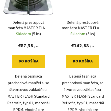
Delená prestupová
Delená prestupová
manžeta MASTER FLASH
manžeta MASTER FLASH
Standard Retrofit 2 (101-
Standard Retrofit 3 (241-
Skladom
(5 ks)
Skladom
(5 ks)
228mm)
431 mm)
€87,38
€142,88
/ ks
/ ks
DO KOŠÍKA
DO KOŠÍKA
Delená tesniaca
Delená tesniaca
prechodová manžeta, so
prechodová manžeta, so
štvorcovou základňou.
štvorcovou základňou.
MASTER FLASH Standard
MASTER FLASH Standard
Retrofit, typ 01, materiál
Retrofit, typ 01, materiál
EPDM, vhodná pre
EPDM, vhodná pre