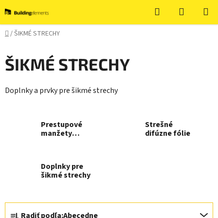
Prejsť
Hľadať
NÁKUP
na
KOŠÍK
obsah
Domov
/
ŠIKMÉ STRECHY
ŠIKMÉ STRECHY
Doplnky a prvky pre šikmé strechy
Prestupové
Strešné
manžety
difúzne fólie
MASTER FLASH
Doplnky pre
šikmé strechy
R
Radiť podľa:
Abecedne