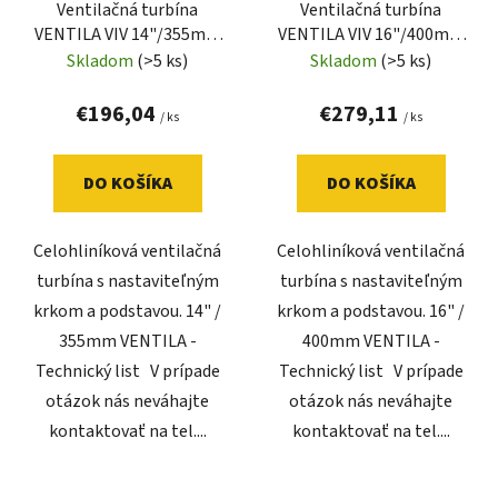
Ventilačná turbína
Ventilačná turbína
VENTILA VIV 14"/355mm
VENTILA VIV 16"/400mm
(komplet)
(komplet)
Skladom
(>5 ks)
Skladom
(>5 ks)
€196,04
€279,11
/ ks
/ ks
DO KOŠÍKA
DO KOŠÍKA
Celohliníková ventilačná
Celohliníková ventilačná
turbína s nastaviteľným
turbína s nastaviteľným
krkom a podstavou. 14" /
krkom a podstavou. 16" /
355mm VENTILA -
400mm VENTILA -
Technický list V prípade
Technický list V prípade
otázok nás neváhajte
otázok nás neváhajte
kontaktovať na tel....
kontaktovať na tel....