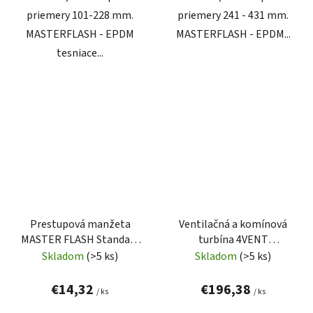
priemery 101-228 mm.
priemery 241 - 431 mm.
MASTERFLASH - EPDM
MASTERFLASH - EPDM...
tesniace...
Prestupová manžeta
Ventilačná a komínová
MASTER FLASH Standard
turbína 4VENT
1 (0 - 70mm)
(BEWENT) EASY 150 + so
Skladom
(>5 ks)
Skladom
(>5 ks)
základňou (nerez)
€14,32
€196,38
/ ks
/ ks