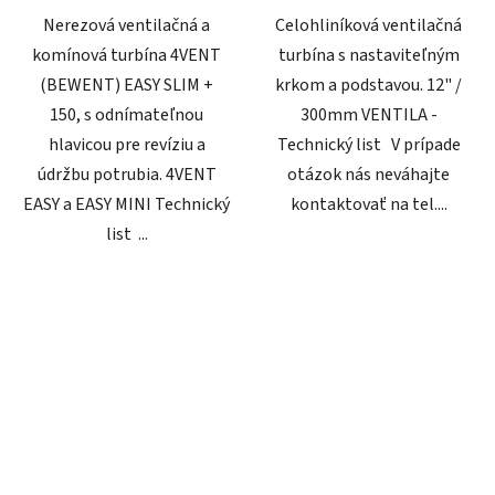
Nerezová ventilačná a
Celohliníková ventilačná
komínová turbína 4VENT
turbína s nastaviteľným
(BEWENT) EASY SLIM +
krkom a podstavou. 12" /
150, s odnímateľnou
300mm VENTILA -
hlavicou pre revíziu a
Technický list V prípade
údržbu potrubia. 4VENT
otázok nás neváhajte
EASY a EASY MINI Technický
kontaktovať na tel....
list ...