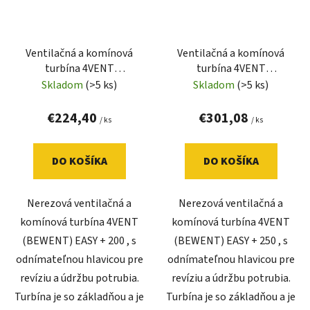
Ventilačná a komínová
Ventilačná a komínová
turbína 4VENT
turbína 4VENT
(BEWENT) EASY 200 + so
(BEWENT) EASY 250 + so
Skladom
(>5 ks)
Skladom
(>5 ks)
základňou (nerez)
základňou (nerez)
€224,40
€301,08
/ ks
/ ks
DO KOŠÍKA
DO KOŠÍKA
Nerezová ventilačná a
Nerezová ventilačná a
komínová turbína 4VENT
komínová turbína 4VENT
(BEWENT) EASY + 200 , s
(BEWENT) EASY + 250 , s
odnímateľnou hlavicou pre
odnímateľnou hlavicou pre
revíziu a údržbu potrubia.
revíziu a údržbu potrubia.
Turbína je so základňou a je
Turbína je so základňou a je