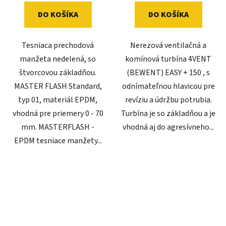
DO KOŠÍKA
DO KOŠÍKA
Tesniaca prechodová
Nerezová ventilačná a
manžeta nedelená, so
komínová turbína 4VENT
štvorcovou základňou.
(BEWENT) EASY + 150 , s
MASTER FLASH Standard,
odnímateľnou hlavicou pre
typ 01, materiál EPDM,
revíziu a údržbu potrubia.
vhodná pre priemery 0 - 70
Turbína je so základňou a je
mm. MASTERFLASH -
vhodná aj do agresívneho...
EPDM tesniace manžety...