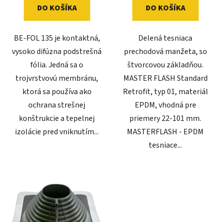
DO KOŠÍKA
DO KOŠÍKA
v
BE-FOL 135 je kontaktná,
Delená tesniaca
vysoko difúzna podstrešná
prechodová manžeta, so
fólia. Jedná sa o
štvorcovou základňou.
trojvrstvovú membránu,
MASTER FLASH Standard
ktorá sa používa ako
Retrofit, typ 01, materiál
ochrana strešnej
EPDM, vhodná pre
konštrukcie a tepelnej
priemery 22-101 mm.
izolácie pred vniknutím...
MASTERFLASH - EPDM
tesniace...