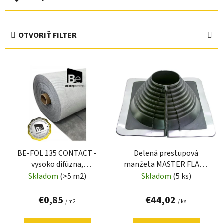
a
d
e
OTVORIŤ FILTER
n
i
V
e
ý
p
p
r
i
o
s
d
p
u
r
k
BE-FOL 135 CONTACT -
Delená prestupová
o
t
vysoko difúzna,
manžeta MASTER FLASH
d
o
kontaktná membrána
Standard Retrofit 1 (22-
Skladom
(>5 m2)
Skladom
(5 ks)
u
v
101mm)
k
€0,85
€44,02
/ m2
/ ks
t
o