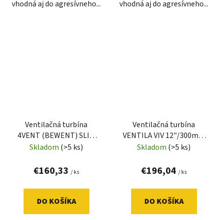
vhodná aj do agresívneho...
vhodná aj do agresívneho...
Ventilačná turbína
Ventilačná turbína
4VENT (BEWENT) SLIM
VENTILA VIV 12"/300mm
EASY 150 + so základňou
(komplet)
Skladom
(>5 ks)
Skladom
(>5 ks)
(nerez)
€160,33
€196,04
/ ks
/ ks
DO KOŠÍKA
DO KOŠÍKA