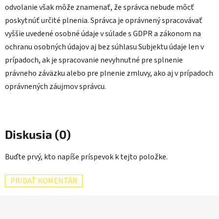
odvolanie však môže znamenať, že správca nebude môcť
poskytnúť určité plnenia. Správca je oprávnený spracovávať
vyššie uvedené osobné údaje v súlade s GDPR a zákonom na
ochranu osobných údajov aj bez súhlasu Subjektu údaje len v
prípadoch, ak je spracovanie nevyhnutné pre splnenie
právneho záväzku alebo pre plnenie zmluvy, ako aj v prípadoch
oprávnených záujmov správcu.
Diskusia (0)
Buďte prvý, kto napíše príspevok k tejto položke.
PRIDAŤ KOMENTÁR
Z
á