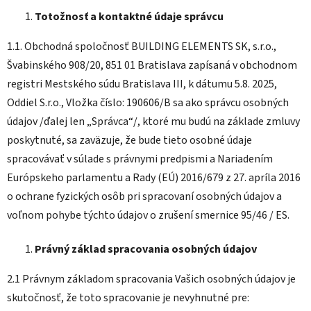
Totožnosť a kontaktné údaje správcu
1.1. Obchodná spoločnosť BUILDING ELEMENTS SK, s.r.o.,
Švabinského 908/20, 851 01 Bratislava zapísaná v obchodnom
registri Mestského súdu Bratislava III, k dátumu 5.8. 2025,
Oddiel S.r.o., Vložka číslo: 190606/B sa ako správcu osobných
údajov /ďalej len „Správca“/, ktoré mu budú na základe zmluvy
poskytnuté, sa zaväzuje, že bude tieto osobné údaje
spracovávať v súlade s právnymi predpismi a Nariadením
Európskeho parlamentu a Rady (EÚ) 2016/679 z 27. apríla 2016
o ochrane fyzických osôb pri spracovaní osobných údajov a
voľnom pohybe týchto údajov o zrušení smernice 95/46 / ES.
Právný základ spracovania osobných údajov
2.1 Právnym základom spracovania Vašich osobných údajov je
skutočnosť, že toto spracovanie je nevyhnutné pre: