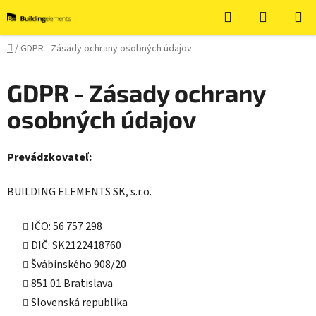
Prejsť
Hľadať
NÁKUP
na
KOŠÍK
obsah
Domov
/
GDPR - Zásady ochrany osobných údajov
GDPR - Zásady ochrany
osobných údajov
Prevádzkovateľ:
BUILDING ELEMENTS SK, s.r.o.
IČO: 56 757 298
DIČ: SK2122418760
Švábinského 908/20
851 01 Bratislava
Slovenská republika