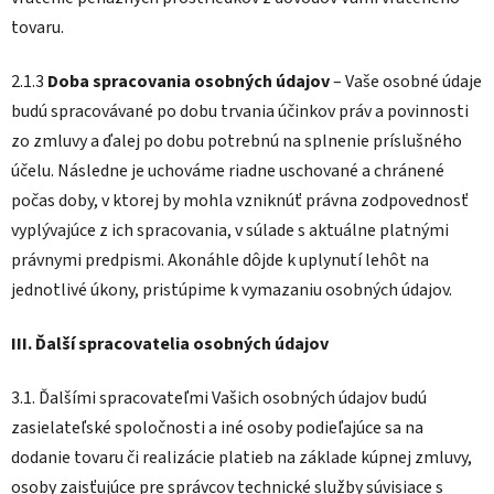
tovaru.
2.1.3
Doba spracovania osobných údajov
– Vaše osobné údaje
budú spracovávané po dobu trvania účinkov práv a povinnosti
zo zmluvy a ďalej po dobu potrebnú na splnenie príslušného
účelu. Následne je uchováme riadne uschované a chránené
počas doby, v ktorej by mohla vzniknúť právna zodpovednosť
vyplývajúce z ich spracovania, v súlade s aktuálne platnými
právnymi predpismi. Akonáhle dôjde k uplynutí lehôt na
jednotlivé úkony, pristúpime k vymazaniu osobných údajov.
III. Ďalší spracovatelia osobných údajov
3.1. Ďalšími spracovateľmi Vašich osobných údajov budú
zasielateľské spoločnosti a iné osoby podieľajúce sa na
dodanie tovaru či realizácie platieb na základe kúpnej zmluvy,
osoby zaisťujúce pre správcov technické služby súvisiace s