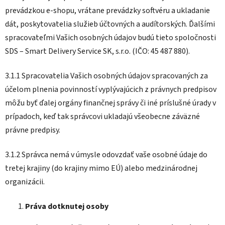
prevádzkou e-shopu, vrátane prevádzky softvéru a ukladanie
dát, poskytovatelia služieb účtovných a audítorských. Ďalšími
spracovateľmi Vašich osobných údajov budú tieto spoločnosti
SDS – Smart Delivery Service SK, s.r.o. (IČO: 45 487 880).
3.1.1 Spracovatelia Vašich osobných údajov spracovaných za
účelom plnenia povinností vyplývajúcich z právnych predpisov
môžu byť ďalej orgány finančnej správy či iné príslušné úrady v
prípadoch, keď tak správcovi ukladajú všeobecne záväzné
právne predpisy.
3.1.2 Správca nemá v úmysle odovzdať vaše osobné údaje do
tretej krajiny (do krajiny mimo EÚ) alebo medzinárodnej
organizácii.
Práva dotknutej osoby