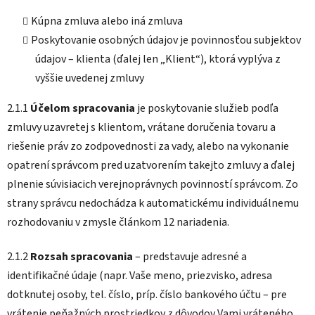
Kúpna zmluva alebo iná zmluva
Poskytovanie osobných údajov je povinnosťou subjektov
údajov – klienta (ďalej len „Klient“), ktorá vyplýva z
vyššie uvedenej zmluvy
2.1.1
Účelom spracovania
je poskytovanie služieb podľa
zmluvy uzavretej s klientom, vrátane doručenia tovaru a
riešenie práv zo zodpovednosti za vady, alebo na vykonanie
opatrení správcom pred uzatvorením takejto zmluvy a ďalej
plnenie súvisiacich verejnoprávnych povinností správcom. Zo
strany správcu nedochádza k automatickému individuálnemu
rozhodovaniu v zmysle článkom 12 nariadenia.
2.1.2
Rozsah spracovania
– predstavuje adresné a
identifikačné údaje (napr. Vaše meno, priezvisko, adresa
dotknutej osoby, tel. číslo, príp. číslo bankového účtu – pre
vrátenie peňažných prostriedkov z dôvodov Vami vráteného