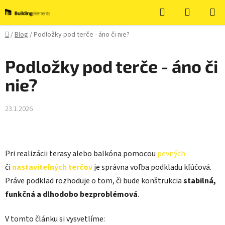
Prejsť
Hľadať
NÁKUP
na
KOŠÍK
obsah
Domov
/
Blog
/
Podložky pod terče - áno či nie?
Podložky pod terče - áno či
nie?
23.1.2026
Pri realizácii terasy alebo balkóna pomocou
pevných
či
nastaviteľných terčov
je správna voľba podkladu kľúčová.
Práve podklad rozhoduje o tom, či bude konštrukcia
stabilná,
funkčná a dlhodobo bezproblémová
.
V tomto článku si vysvetlíme: