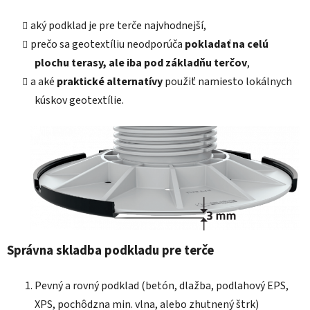
aký podklad je pre terče najvhodnejší,
prečo sa geotextíliu neodporúča
pokladať na celú
plochu terasy, ale iba pod základňu terčov
,
a aké
praktické alternatívy
použiť namiesto lokálnych
kúskov geotextílie.
Správna skladba podkladu pre terče
Pevný a rovný podklad (betón, dlažba, podlahový EPS,
XPS, pochôdzna min. vlna, alebo zhutnený štrk)