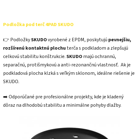
Podložka pod terč 4PAD SKUDO
👉 Podložky
SKUDO
vyrobené z EPDM, poskytujú
pevnejšiu,
rozšírenú kontaktnú plochu
terča s podkladom a zlepšujú
celkovú stabilitu konštrukcie.
SKUDO
majú ochrannú,
separačnú, protišmykovú a anti-rezonančnú vlastnosť. Ak je
podkladová plocha klzká s veľkým sklonom, ideálne riešenie je
SKUDO.
➡️ Odporúčané pre profesionálne projekty, kde je kladený
dôraz na dlhodobú stabilitu a minimálne pohyby dlažby.