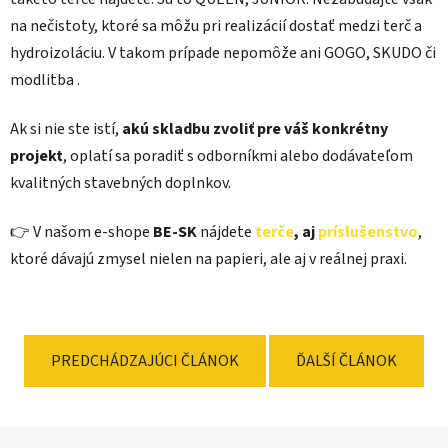
na nečistoty, ktoré sa môžu pri realizácií dostať medzi terč a
hydroizoláciu. V takom prípade nepomôže ani GOGO, SKUDO či
modlitba .
Ak si nie ste istí,
akú skladbu zvoliť pre váš konkrétny
projekt
, oplatí sa poradiť s odborníkmi alebo dodávateľom
kvalitných stavebných doplnkov.
👉 V našom e-shope
BE-SK
nájdete
terče
, aj
príslušenstvo
,
ktoré dávajú zmysel nielen na papieri, ale aj v reálnej praxi.
PREDCHÁDZAJÚCI ČLÁNOK
ĎALŠÍ ČLÁNOK
Z