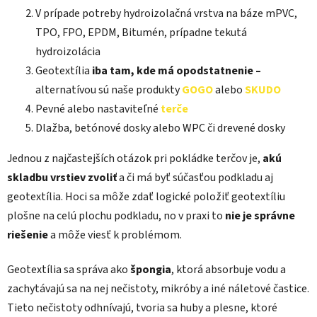
V prípade potreby hydroizolačná vrstva na báze mPVC,
TPO, FPO, EPDM, Bitumén, prípadne tekutá
hydroizolácia
Geotextília
iba tam, kde má opodstatnenie –
alternatívou sú naše produkty
GOGO
alebo
SKUDO
Pevné alebo nastaviteľné
terče
Dlažba, betónové dosky alebo WPC či drevené dosky
Jednou z najčastejších otázok pri pokládke terčov je,
akú
skladbu vrstiev zvoliť
a či má byť súčasťou podkladu aj
geotextília. Hoci sa môže zdať logické položiť geotextíliu
plošne na celú plochu podkladu, no v praxi to
nie je správne
riešenie
a môže viesť k problémom.
Geotextília sa správa ako
špongia
, ktorá absorbuje vodu a
zachytávajú sa na nej nečistoty, mikróby a iné náletové častice.
Tieto nečistoty odhnívajú, tvoria sa huby a plesne, ktoré