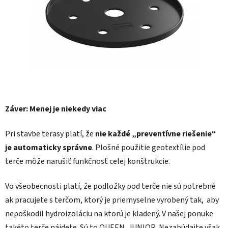
Záver: Menej je niekedy viac
Pri stavbe terasy platí, že
nie každé „preventívne riešenie“
je automaticky správne
. Plošné použitie geotextílie pod
terče môže narušiť funkčnosť celej konštrukcie.
Vo všeobecnosti platí, že podložky pod terče nie sú potrebné
ak pracujete s terčom, ktorý je priemyselne vyrobený tak, aby
nepoškodil hydroizoláciu na ktorú je kladený. V našej ponuke
takéto terče nájdete. Sú to QUEEN, JUNIOR. Nezabúdajte však