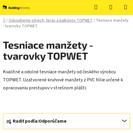
Prejsť
Hľadať
NÁKUP
na
KOŠÍK
obsah
Domov
/
Odvodnenie striech, terás a balkónov TOPWET
/
Tesniace manžety
- tvarovky TOPWET
Tesniace manžety -
tvarovky TOPWET
Kvalitné a odolné tesniace manžety od českého výrobcu
TOPWET.
Uzatvorené kruhové manžety z PVC fólie určené k
opracovaniu prestupov v strešnom plášti.
R
Radiť podľa:
Odporúčame
a
d