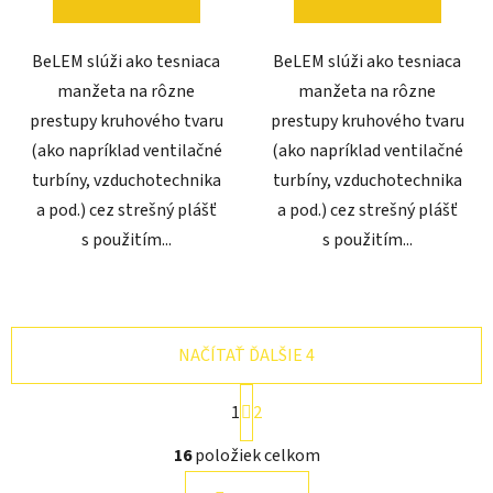
BeLEM slúži ako tesniaca
BeLEM slúži ako tesniaca
manžeta na rôzne
manžeta na rôzne
prestupy kruhového tvaru
prestupy kruhového tvaru
(ako napríklad ventilačné
(ako napríklad ventilačné
turbíny, vzduchotechnika
turbíny, vzduchotechnika
a pod.) cez strešný plášť
a pod.) cez strešný plášť
s použitím...
s použitím...
NAČÍTAŤ ĎALŠIE 4
S
1
2
t
r
O
16
položiek celkom
á
v
n
l