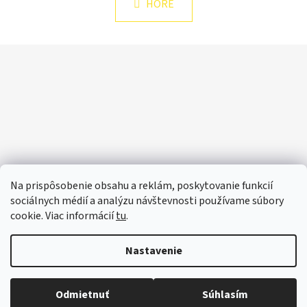
k
HORE
á
o
d
v
a
a
Z
n
c
á
i
i
e
p
e
p
ä
r
t
v
i
k
e
y
v
Na prispôsobenie obsahu a reklám, poskytovanie funkcií
ý
sociálnych médií a analýzu návštevnosti používame súbory
p
cookie. Viac informácií
tu
.
i
s
Nastavenie
u
Vytvoril Shoptet
Odmietnuť
Súhlasím
Copyright 2026
BUILDING ELEMENTS SK
. Všetky práva