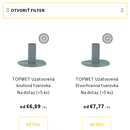
e
OTVORIŤ FILTER
n
i
V
e
ý
p
p
r
i
o
s
d
p
u
r
k
TOPWET Uzatvorená
TOPWET Uzatvorená
o
t
kruhová tvarovka
štvorhranná tvarovka
d
o
Na dotaz
(>5 ks)
Na dotaz
(>5 ks)
u
v
k
€6,89
€7,77
od
od
/ ks
/ ks
t
o
DETAIL
DETAIL
v