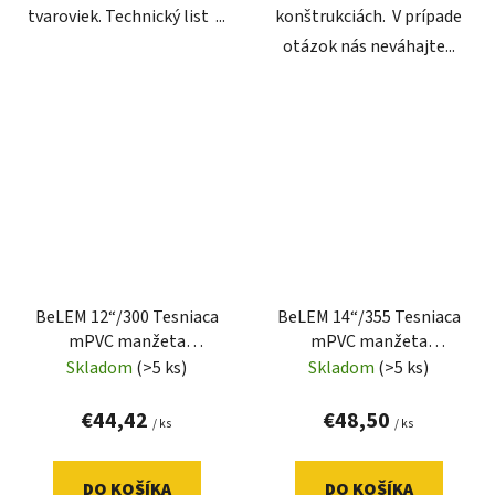
tvaroviek. Technický list ...
konštrukciách. V prípade
otázok nás neváhajte...
BeLEM 12“/300 Tesniaca
BeLEM 14“/355 Tesniaca
mPVC manžeta
mPVC manžeta
uzatvorená
uzatvorená
Skladom
(>5 ks)
Skladom
(>5 ks)
€44,42
€48,50
/ ks
/ ks
DO KOŠÍKA
DO KOŠÍKA