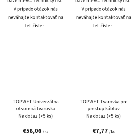
báze mPVC. Technický list
báze mPVC. Technický list
V prípade otázok nás
V prípade otázok nás
neváhajte kontaktovať na
neváhajte kontaktovať na
tel. čísle.:...
tel. čísle.:...
TOPWET Univerzálna
TOPWET Tvarovka pre
otvorená tvarovka
prestup káblov
Na dotaz
(>5 ks)
Na dotaz
(>5 ks)
€58,06
€7,77
/ ks
/ ks