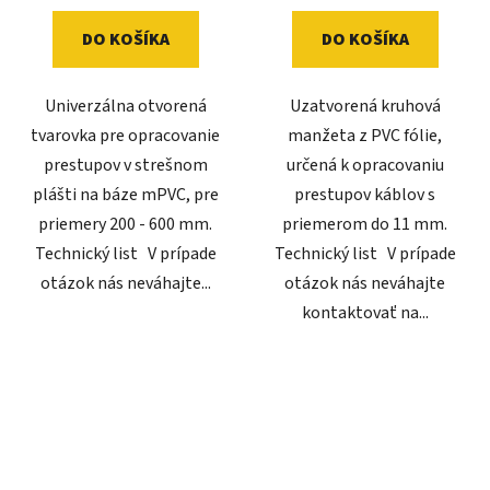
DO KOŠÍKA
DO KOŠÍKA
Univerzálna otvorená
Uzatvorená kruhová
tvarovka pre opracovanie
manžeta z PVC fólie,
prestupov v strešnom
určená k opracovaniu
plášti na báze mPVC, pre
prestupov káblov s
priemery 200 - 600 mm.
priemerom do 11 mm.
Technický list V prípade
Technický list V prípade
otázok nás neváhajte...
otázok nás neváhajte
kontaktovať na...