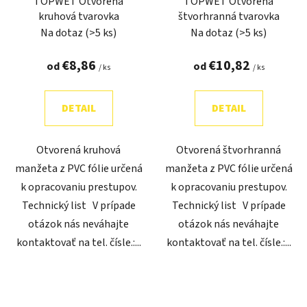
TOPWET Otvorená
TOPWET Otvorená
kruhová tvarovka
štvorhranná tvarovka
Na dotaz
(>5 ks)
Na dotaz
(>5 ks)
€8,86
€10,82
od
od
/ ks
/ ks
DETAIL
DETAIL
Otvorená kruhová
Otvorená štvorhranná
manžeta z PVC fólie určená
manžeta z PVC fólie určená
k opracovaniu prestupov.
k opracovaniu prestupov.
Technický list V prípade
Technický list V prípade
otázok nás neváhajte
otázok nás neváhajte
kontaktovať na tel. čísle.:...
kontaktovať na tel. čísle.:...