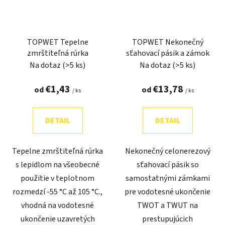
TOPWET Tepelne
TOPWET Nekonečný
zmrštiteľná rúrka
sťahovací pásik a zámok
Na dotaz
(>5 ks)
Na dotaz
(>5 ks)
€1,43
€13,78
od
od
/ ks
/ ks
DETAIL
DETAIL
Tepelne zmrštiteľná rúrka
Nekonečný celonerezový
s lepidlom na všeobecné
sťahovací pásik so
použitie v teplotnom
samostatnými zámkami
rozmedzí -55 °C až 105 °C.,
pre vodotesné ukončenie
vhodná na vodotesné
TWOT a TWUT na
ukončenie uzavretých
prestupujúcich