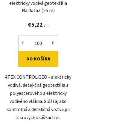
elektricky vodivá geotextília
Na dotaz
(>5 m)
€5,22
/ m
DO KOŠÍKA
4TEX CONTROL GEO - elektricky
vodivá, detekčná geotextília z
polyesterového a elektricky
vodivého vlákna. Slúži aj ako
kontrolná a detekčná vrstva pri
iskrových skúškach v...