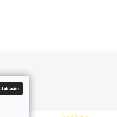
Súhlasím
Vytvoril Shoptet