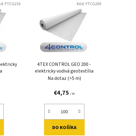
ód:
FTCG150
Kód:
FTCG200
n
i
e
p
r
o
d
u
ektricky
4TEX CONTROL GEO 200 -
k
ia
elektricky vodivá geotextília
t
)
Na dotaz
(>5 m)
o
v
€4,75
/ m
DO KOŠÍKA