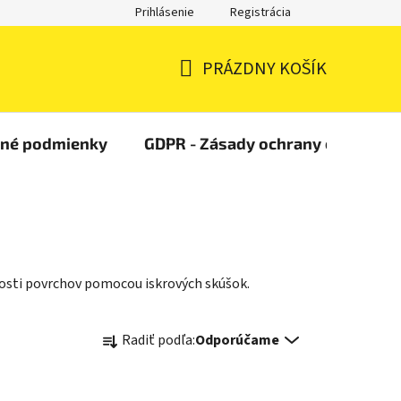
Prihlásenie
Registrácia
PRÁZDNY KOŠÍK
NÁKUPNÝ
KOŠÍK
čné podmienky
GDPR - Zásady ochrany osobných
stvosti povrchov pomocou iskrových skúšok.
R
Radiť podľa:
Odporúčame
a
d
e