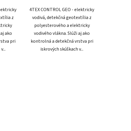
ektricky
4TEX CONTROL GEO - elektricky
xtília z
vodivá, detekčná geotextília z
tricky
polyesterového a elektricky
 aj ako
vodivého vlákna. Slúži aj ako
stva pri
kontrolná a detekčná vrstva pri
v...
iskrových skúškach v...