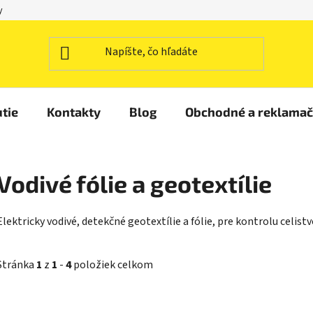
y
tie
Kontakty
Blog
Obchodné a reklama
Vodivé fólie a geotextílie
Elektricky vodivé, detekčné geotextílie a fólie, pre kontrolu celi
Stránka
1
z
1
-
4
položiek celkom
V