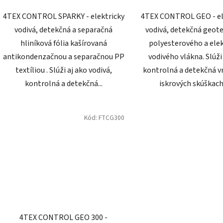
4TEX CONTROL SPARKY - elektricky
4TEX CONTROL GEO - el
vodivá, detekčná a separačná
vodivá, detekčná geote
hliníková fólia kašírovaná
polyesterového a elek
antikondenzačnou a separačnou PP
vodivého vlákna. Slúži
textíliou . Slúži aj ako vodivá,
kontrolná a detekčná vr
kontrolná a detekčná...
iskrových skúškach 
Kód:
FTCG300
4TEX CONTROL GEO 300 -