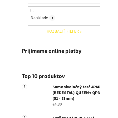
Na sklade
4
ROZBALIŤ FILTER
Prijímame online platby
Top 10 produktov
Samonivelačný terč 4PAD
(BEDESTAL) QUEEN+ QP3
(51 - 81mm)
€4,80