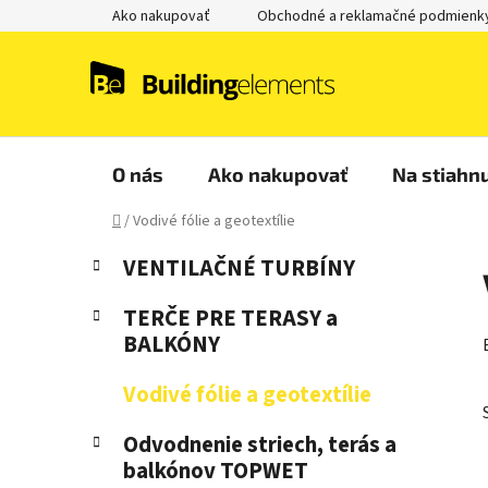
Prejsť
Ako nakupovať
Obchodné a reklamačné podmienk
na
obsah
O nás
Ako nakupovať
Na stiahnu
Domov
/
Vodivé fólie a geotextílie
B
K
Preskočiť
VENTILAČNÉ TURBÍNY
a
kategórie
o
t
č
TERČE PRE TERASY a
e
n
BALKÓNY
g
ý
ó
Vodivé fólie a geotextílie
p
r
i
a
Odvodnenie striech, terás a
e
n
balkónov TOPWET
e