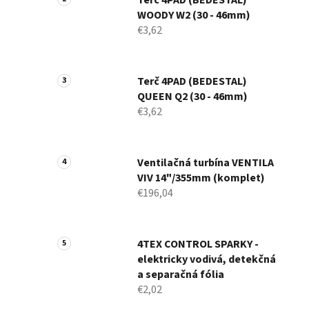
Terč 4PAD (BEDESTAL)
WOODY W2 (30 - 46mm)
€3,62
Terč 4PAD (BEDESTAL)
QUEEN Q2 (30 - 46mm)
€3,62
Ventilačná turbína VENTILA
VIV 14"/355mm (komplet)
€196,04
4TEX CONTROL SPARKY -
elektricky vodivá, detekčná
a separačná fólia
€2,02