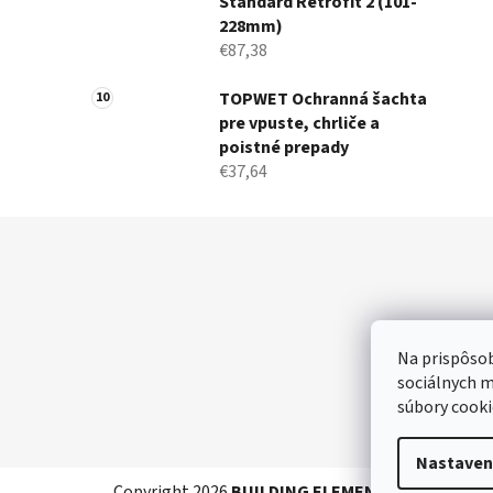
Standard Retrofit 2 (101-
228mm)
€87,38
TOPWET Ochranná šachta
pre vpuste, chrliče a
poistné prepady
€37,64
Z
á
p
ä
Na prispôsob
t
sociálnych m
i
súbory cooki
e
Nastaven
Copyright 2026
BUILDING ELEMENTS SK
. Všetky 