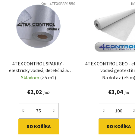
Kód:
4TEXSPAR1550
K
ý
p
i
s
p
r
o
d
4TEX CONTROL SPARKY -
4TEX CONTROL GEO - el
u
elektricky vodivá, detekčná a
vodivá geotextíl
k
separačná fólia
Skladom
(>5 m2)
Na dotaz
(>5 m
t
o
€2,02
€3,04
/ m2
/ m
v
DO KOŠÍKA
DO KOŠÍKA