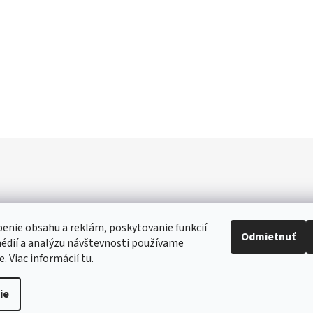
enie obsahu a reklám, poskytovanie funkcií
Odmietnuť
édií a analýzu návštevnosti používame
e. Viac informácií
tu
.
ie
práva vyhradené.
Upraviť nastavenie cookies