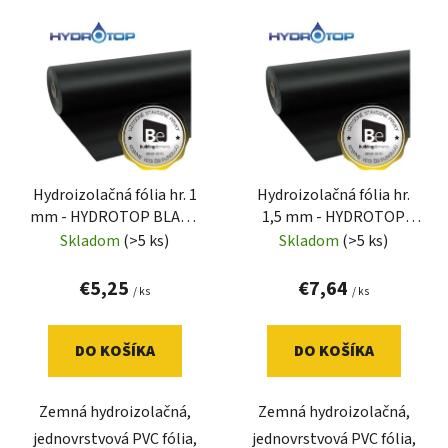
V
e
ý
n
p
i
i
e
s
p
p
r
r
o
Hydroizolačná fólia hr. 1
Hydroizolačná fólia hr.
o
d
mm - HYDROTOP BLACK
1,5 mm - HYDROTOP
d
u
10
BLACK 15
Skladom
(>5 ks)
Skladom
(>5 ks)
u
k
k
t
€5,25
€7,64
/ ks
/ ks
t
o
o
v
DO KOŠÍKA
DO KOŠÍKA
v
Zemná hydroizolačná,
Zemná hydroizolačná,
jednovrstvová PVC fólia,
jednovrstvová PVC fólia,