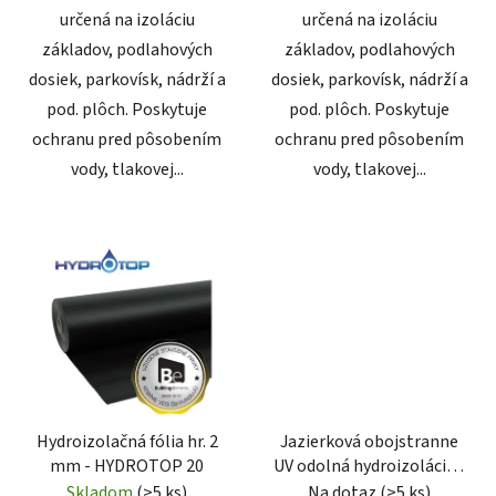
určená na izoláciu
určená na izoláciu
základov, podlahových
základov, podlahových
dosiek, parkovísk, nádrží a
dosiek, parkovísk, nádrží a
pod. plôch. Poskytuje
pod. plôch. Poskytuje
ochranu pred pôsobením
ochranu pred pôsobením
vody, tlakovej...
vody, tlakovej...
Hydroizolačná fólia hr. 2
Jazierková obojstranne
mm - HYDROTOP 20
UV odolná hydroizolácia -
HYDROTOP LAKE DUO 15
Skladom
(>5 ks)
Na dotaz
(>5 ks)