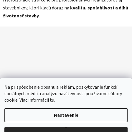
Hydroizolácie sú určené pre profesionálnych realizátorov aj
r
stavebníkov, ktorí kladú dôraz na
kvalitu, spoľahlivosť a dlhú
v
životnosť stavby
.
k
y
Z
v
ý
á
p
p
i
ä
s
t
u
i
e
Na prispôsobenie obsahu a reklám, poskytovanie funkcií
sociálnych médií a analýzu návštevnosti používame súbory
cookie. Viac informácií
tu
.
Nastavenie
Vytvoril Shoptet