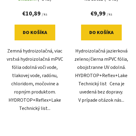
€10,89
€9,99
/ ks
/ ks
DO KOŠÍKA
DO KOŠÍKA
Zemná hydroizolačná, viac
Hydroizolačná jazierková
vrstvá hydroizolačná mPVC
zeleno/čierna mPVC fólia,
fólia odolná voči vode,
obojstranne UV odolná.
tlakovej vode, radónu,
HYDROTOP+Reflex+Lake
chloridom, močovine a
Technický list Cena je
ropným produktom.
uvedená bez dopravy.
HYDROTOP+Reflex+Lake
V prípade otázok nás...
Technický list...