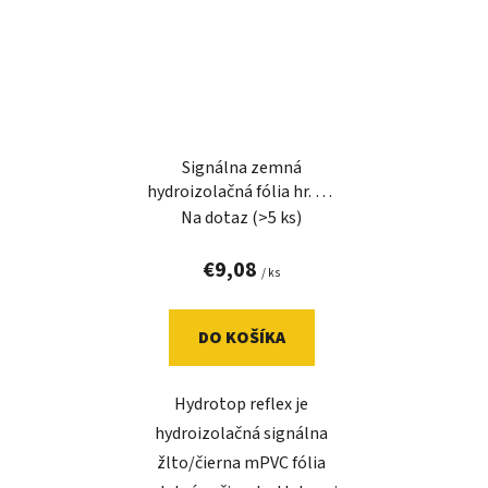
Signálna zemná
hydroizolačná fólia hr. 1,5
mm - HYDROTOP REFLEX
Na dotaz
(>5 ks)
15
€9,08
/ ks
DO KOŠÍKA
Hydrotop reflex je
hydroizolačná signálna
žlto/čierna mPVC fólia