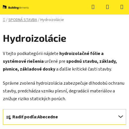
Prejsť
Hľadať
NÁKUP
na
KOŠÍK
obsah
Domov
/
SPODNÁ STAVBA
/
Hydroizolácie
B
Hydroizolácie
o
č
V tejto podkategórii nájdete
hydroizolačné fólie a
n
systémové riešenia
určené pre
spodnú stavbu, základy,
ý
pivnice, základové dosky
a ďalšie kritické časti stavby.
p
a
Správne zvolená hydroizolácia zabezpečuje dlhodobú ochranu
n
stavby, predchádza vzniku plesní, degradácii materiálov a
e
znižuje riziko statických porúch.
l
R
Radiť podľa:
Abecedne
a
d