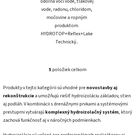
odolná voči vode, tlakovej
vode, radonu, chloridom,
močovine a ropným
produktom.
HYDROTOP+Reflex+Lake
Technický...
5
položiek celkom
O
v
l
Produkty v tejto kategórii sú vhodné pre
novostavby aj
á
rekonštrukcie
a umožňujú riešiť hydroizoláciu základov, stien
d
aj podláh. V kombinácii s drenážnymi prvkami a systémovými
a
prestupmi vytvárajú
komplexný hydroizolačný systém
c
, ktorý
i
zachová funkčnosť aj v náročných podmienkach.
e
p