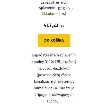
Lapač strešných
splavenín - geiger
spodný, suchý, sivý (325
Skladom
(5 ks)
Ss)
€17,21
/ ks
DO KOŠÍKA
Lapač strešných splavenín
spodný D110/125 je určený
na odvod dažďových
(povrchových) vôd do
kanalizačných systémov
mimo budov a umožňuje
pripojenie odkvapových
zvodov....