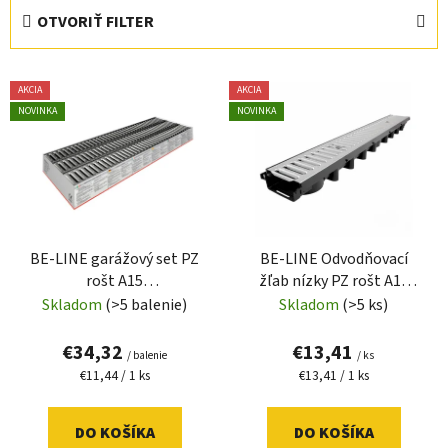
e
OTVORIŤ FILTER
n
i
V
e
AKCIA
AKCIA
ý
p
NOVINKA
NOVINKA
p
r
i
o
s
d
p
u
r
k
BE-LINE garážový set PZ
BE-LINE Odvodňovací
o
t
rošt A15
žľab nízky PZ rošt A15
d
o
(92x120x1000mm)
(63x131x1000mm)
Skladom
(>5 balenie)
Skladom
(>5 ks)
u
v
k
€34,32
€13,41
/ balenie
/ ks
t
Jednotková
Jednotková
€11,44 / 1 ks
€13,41 / 1 ks
o
cena:
cena:
v
DO KOŠÍKA
DO KOŠÍKA