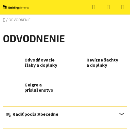
Prejsť
Hľadať
NÁKUP
na
KOŠÍK
obsah
Domov
/
ODVODNENIE
ODVODNENIE
Odvodňovacie
Revízne šachty
žľaby a doplnky
a doplnky
Geigre a
príslušenstvo
R
Radiť podľa:
Abecedne
a
d