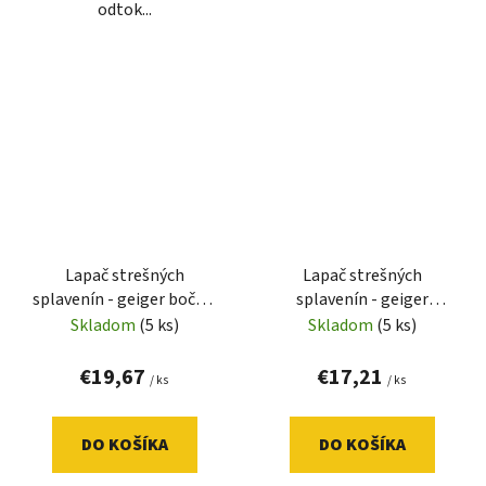
odtok...
Lapač strešných
Lapač strešných
splavenín - geiger bočný,
splavenín - geiger
suchý, čierny (325 G)
spodný, suchý, čierny (325
Skladom
(5 ks)
Skladom
(5 ks)
S)
€19,67
€17,21
/ ks
/ ks
DO KOŠÍKA
DO KOŠÍKA