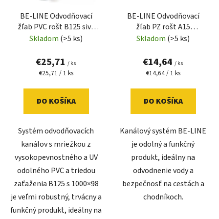
BE-LINE Odvodňovací
BE-LINE Odvodňovací
žľab PVC rošt B125 sivý
žľab PZ rošt A15
(98x131x1000mm)
(98x131x1000mm)
Skladom
(>5 ks)
Skladom
(>5 ks)
€25,71
€14,64
/ ks
/ ks
Jednotková
Jednotková
€25,71 / 1 ks
€14,64 / 1 ks
cena:
cena:
DO KOŠÍKA
DO KOŠÍKA
Systém odvodňovacích
Kanálový systém BE-LINE
kanálov s mriežkou z
je odolný a funkčný
vysokopevnostného a UV
produkt, ideálny na
odolného PVC a triedou
odvodnenie vody a
zaťaženia B125 s 1000×98
bezpečnosť na cestách a
je veľmi robustný, trvácny a
chodníkoch.
funkčný produkt, ideálny na