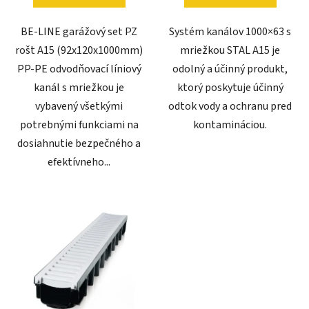
BE-LINE garážový set PZ
Systém kanálov 1000×63 s
rošt A15 (92x120x1000mm)
mriežkou STAL A15 je
PP-PE odvodňovací líniový
odolný a účinný produkt,
kanál s mriežkou je
ktorý poskytuje účinný
vybavený všetkými
odtok vody a ochranu pred
potrebnými funkciami na
kontamináciou.
dosiahnutie bezpečného a
efektívneho...