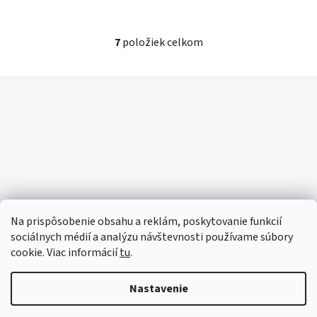
7
položiek celkom
O
v
l
Z
á
á
d
p
a
ä
c
t
i
i
e
p
e
r
v
Na prispôsobenie obsahu a reklám, poskytovanie funkcií
k
sociálnych médií a analýzu návštevnosti používame súbory
y
cookie. Viac informácií
tu
.
v
ý
Nastavenie
p
i