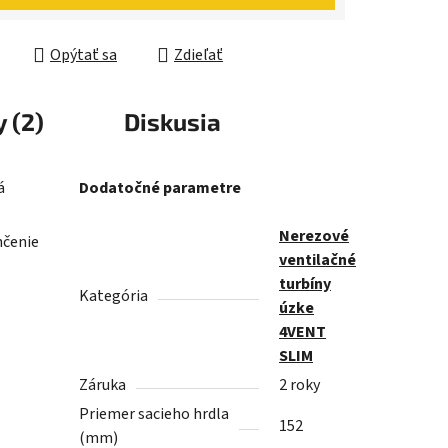
Opýtať sa
Zdieľať
 (2)
Diskusia
á
Dodatočné parametre
Nerezové
nčenie
ventilačné
turbíny
Kategória
úzke
4VENT
SLIM
Záruka
2 roky
Priemer sacieho hrdla
152
(mm)