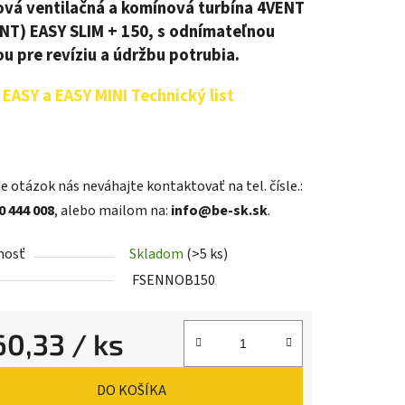
ová ventilačná a komínová turbína 4VENT
T) EASY SLIM + 150, s odnímateľnou
ou pre revíziu a údržbu potrubia.
EASY a EASY MINI Technický list
e otázok nás neváhajte kontaktovať na tel. čísle.:
0 444 008
, alebo mailom na:
info@be-sk.sk
.
nosť
Skladom
(>5 ks)
FSENNOB150
60,33
/ ks
ková cena:
DO KOŠÍKA