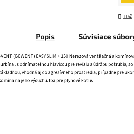
Tlač
Popis
Súvisiace súbory
4VENT (BEWENT) EASY SLIM + 150 Nerezová ventilačná a komínov
turbína , s odnímateľnou hlavicou pre revíziu a údržbu potrubia, so
základňou, vhodná aj do agresívneho prostredia, prípadne pre uko
komína na jeho výduchu. Iba pre plynové kotle.