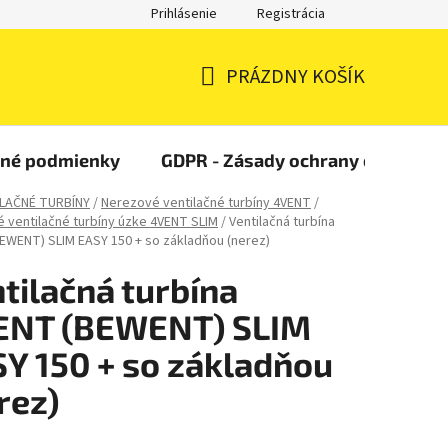
Prihlásenie
Registrácia
PRÁZDNY KOŠÍK
NÁKUPNÝ
KOŠÍK
čné podmienky
GDPR - Zásady ochrany osobných
LAČNÉ TURBÍNY
/
Nerezové ventilačné turbíny 4VENT
/
 ventilačné turbíny úzke 4VENT SLIM
/
Ventilačná turbína
EWENT) SLIM EASY 150 + so základňou (nerez)
tilačná turbína
ENT (BEWENT) SLIM
Y 150 + so základňou
rez)