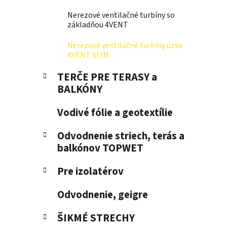
e
Nerezové ventilačné turbíny so
l
základňou 4VENT
Nerezové ventilačné turbíny úzke
4VENT SLIM
TERČE PRE TERASY a
BALKÓNY
Vodivé fólie a geotextílie
Odvodnenie striech, terás a
balkónov TOPWET
Pre izolatérov
Odvodnenie, geigre
ŠIKMÉ STRECHY