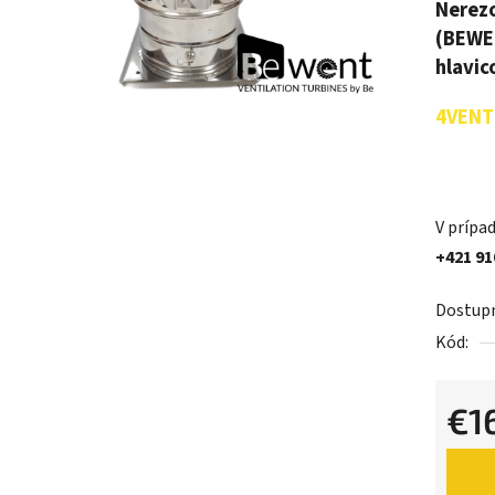
N
erez
(BEWEN
hlavic
4VENT 
V prípad
+421 91
Dostup
Kód:
€1
Jednot