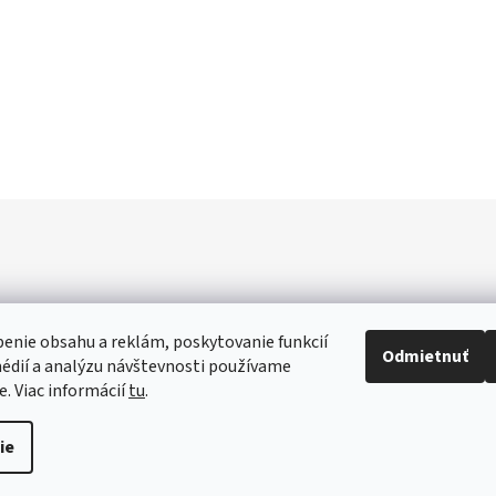
enie obsahu a reklám, poskytovanie funkcií
Odmietnuť
édií a analýzu návštevnosti používame
e. Viac informácií
tu
.
ie
práva vyhradené.
Upraviť nastavenie cookies