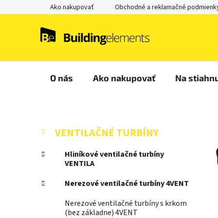
Prejsť
Ako nakupovať
Obchodné a reklamačné podmienk
na
obsah
O nás
Ako nakupovať
Na stiahnu
B
K
Preskočiť
VENTILAČNÉ TURBÍNY
a
kategórie
o
t
č
Hliníkové ventilačné turbíny
e
VENTILA
n
g
ý
ó
Nerezové ventilačné turbíny 4VENT
p
r
i
a
Nerezové ventilačné turbíny s krkom
e
(bez základne) 4VENT
n