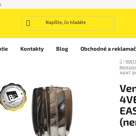
y
tie
Kontakty
Blog
Obchodné a reklama
Domov
/
VENTI
Nerezové
4VENT (B
Ven
4V
EAS
(ne