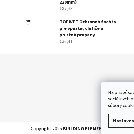
228mm)
€87,38
TOPWET Ochranná šachta
pre vpuste, chrliče a
poistné prepady
€36,41
Z
á
p
ä
Na prispôsob
t
sociálnych m
i
súbory cooki
e
Nastaven
Copyright 2026
BUILDING ELEMENTS SK
. Všetky 