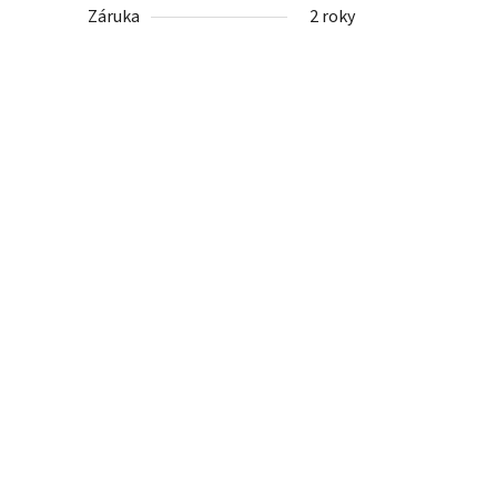
Záruka
2 roky