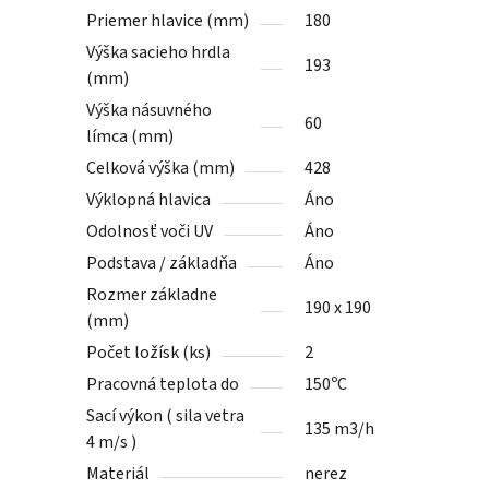
Priemer hlavice (mm)
180
Výška sacieho hrdla
193
(mm)
Výška násuvného
60
límca (mm)
Celková výška (mm)
428
Výklopná hlavica
Áno
Odolnosť voči UV
Áno
Podstava / základňa
Áno
Rozmer základne
190 x 190
(mm)
Počet ložísk (ks)
2
Pracovná teplota do
150ºC
Sací výkon ( sila vetra
135 m3/h
4 m/s )
Materiál
nerez