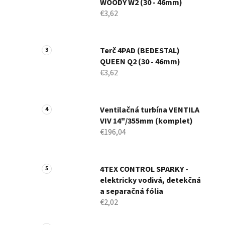
WOODY W2 (30 - 46mm)
€3,62
Terč 4PAD (BEDESTAL)
QUEEN Q2 (30 - 46mm)
€3,62
Ventilačná turbína VENTILA
VIV 14"/355mm (komplet)
€196,04
4TEX CONTROL SPARKY -
elektricky vodivá, detekčná
a separačná fólia
€2,02