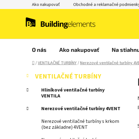
Prejsť
Ako nakupovať
Obchodné a reklamačné podmienk
na
obsah
O nás
Ako nakupovať
Na stiahnu
Domov
/
VENTILAČNÉ TURBÍNY
/
Nerezové ventilačné turbíny 4
B
K
Preskočiť
VENTILAČNÉ TURBÍNY
a
kategórie
o
t
č
Hliníkové ventilačné turbíny
e
VENTILA
n
g
ý
ó
Nerezové ventilačné turbíny 4VENT
p
r
i
a
Nerezové ventilačné turbíny s krkom
e
(bez základne) 4VENT
n
e