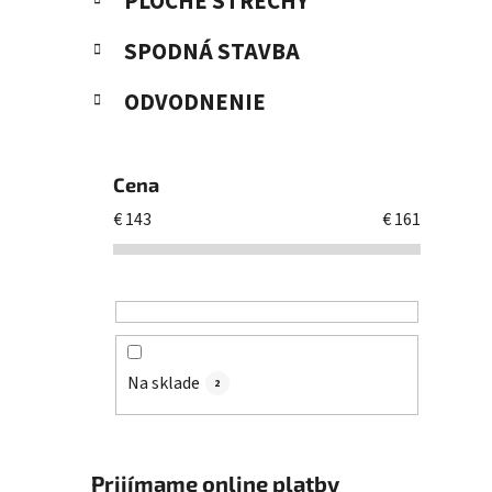
PLOCHÉ STRECHY
SPODNÁ STAVBA
ODVODNENIE
Cena
€
143
€
161
Na sklade
2
Prijímame online platby