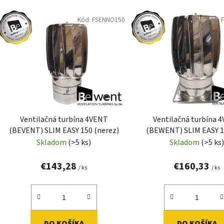
V
Kód:
FSENNO150
Kód:
ý
p
i
s
p
r
o
d
Ventilačná turbína 4VENT
Ventilačná turbína 
u
(BEVENT) SLIM EASY 150 (nerez)
(BEWENT) SLIM EASY 1
k
základňou (nere
Skladom
(>5 ks)
Skladom
(>5 ks
t
o
€143,28
€160,33
/ ks
/ ks
v
DO KOŠÍKA
DO KOŠÍKA