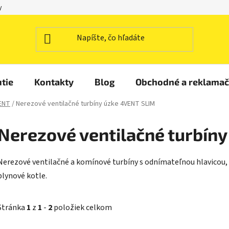
y
tie
Kontakty
Blog
Obchodné a reklama
VENT
/
Nerezové ventilačné turbíny úzke 4VENT SLIM
Nerezové ventilačné turbín
Nerezové ventilačné a komínové turbíny s odnímateľnou hlavicou, p
plynové kotle.
Stránka
1
z
1
-
2
položiek celkom