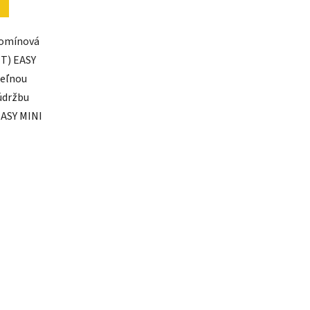
komínová
T) EASY
teľnou
 údržbu
EASY MINI
.