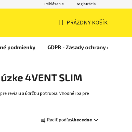
Prihlásenie
Registrácia
PRÁZDNY KOŠÍK
NÁKUPNÝ
KOŠÍK
čné podmienky
GDPR - Zásady ochrany osobných
y úzke 4VENT SLIM
re revíziu a údržbu potrubia. Vhodné iba pre
R
Radiť podľa:
Abecedne
a
d