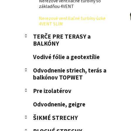
Nerezové ventilačné turbíny so
l
základňou 4VENT
Nerezové ventilačné turbíny úzke
4VENT SLIM
TERČE PRE TERASY a
BALKÓNY
Vodivé fólie a geotextílie
Odvodnenie striech, terás a
balkónov TOPWET
Pre izolatérov
Odvodnenie, geigre
ŠIKMÉ STRECHY