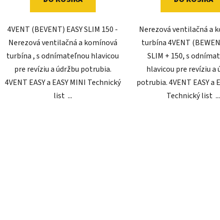
4VENT (BEVENT) EASY SLIM 150 -
Nerezová ventilačná a 
Nerezová ventilačná a komínová
turbína 4VENT (BEWEN
turbína , s odnímateľnou hlavicou
SLIM + 150, s odníma
pre revíziu a údržbu potrubia.
hlavicou pre revíziu a
4VENT EASY a EASY MINI Technický
potrubia. 4VENT EASY a 
list ...
Technický list ..
O
v
l
á
d
a
c
i
e