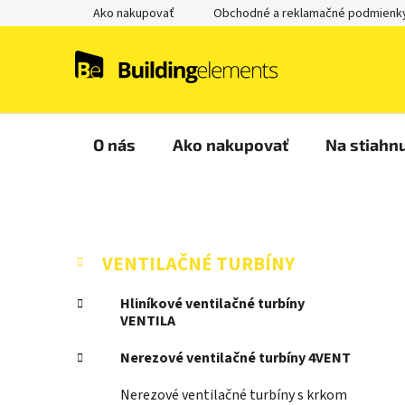
Prejsť
Ako nakupovať
Obchodné a reklamačné podmienk
na
obsah
O nás
Ako nakupovať
Na stiahnu
B
K
Preskočiť
VENTILAČNÉ TURBÍNY
a
kategórie
o
t
č
Hliníkové ventilačné turbíny
e
VENTILA
n
g
ý
ó
Nerezové ventilačné turbíny 4VENT
p
r
i
a
Nerezové ventilačné turbíny s krkom