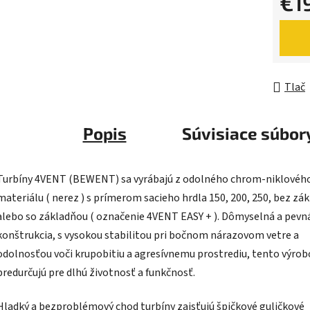
€1
Jednot
Tlač
Popis
Súvisiace súbory
Turbíny 4VENT (BEWENT) sa vyrábajú z odolného chrom-niklovéh
materiálu ( nerez ) s prímerom sacieho hrdla 150, 200, 250, bez zá
alebo so základňou ( označenie 4VENT EASY + ). Dômyselná a pevn
konštrukcia, s vysokou stabilitou pri bočnom nárazovom vetre a
odolnosťou voči krupobitiu a agresívnemu prostrediu, tento výrob
predurčujú pre dlhú životnosť a funkčnosť.
Hladký a bezproblémový chod turbíny zaisťujú špičkové guličkové