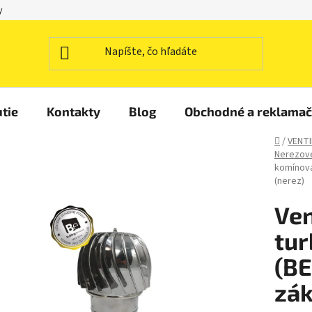
y
tie
Kontakty
Blog
Obchodné a reklama
Domov
/
VENTI
Nerezové
komínová
(nerez)
Ven
tur
(BE
zák