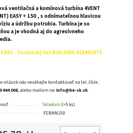
vá ventilačná a komínová turbína 4VENT
T) EASY + 150 , s odnímateľnou hlavicou
víziu a údržbu potrubia. Turbína je so
ňou a je vhodná aj do agresívneho
edia.
EASY - Technický list BUILDING ELEMENTS
e otázok nás neváhajte kontaktovať na tel. čísle.:
0 444 008
, alebo mailom na:
info@be-sk.sk
.
nosť
Skladom
(>5 ks)
FEBNN150