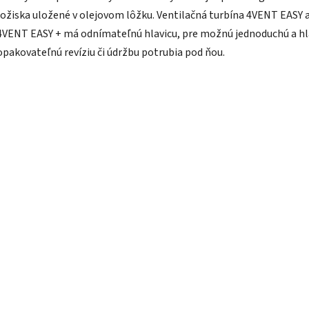
ložiska uložené v olejovom lôžku. Ventilačná turbína 4VENT EASY 
4VENT EASY + má odnímateľnú hlavicu, pre možnú jednoduchú a h
opakovateľnú revíziu či údržbu potrubia pod ňou.