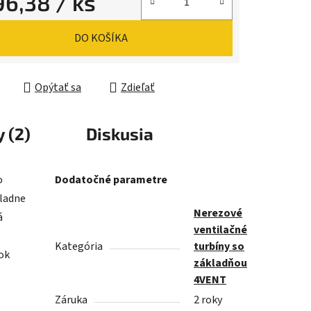
96,38
/ ks
ková cena:
DO KOŠÍKA
Opýtať sa
Zdieľať
 (2)
Diskusia
o
Dodatočné parametre
kladne
Nerezové
á
ventilačné
Kategória
turbíny so
ok
základňou
4VENT
Záruka
2 roky