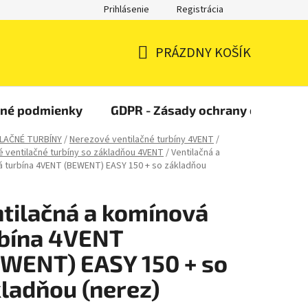
Prihlásenie
Registrácia
PRÁZDNY KOŠÍK
NÁKUPNÝ
KOŠÍK
čné podmienky
GDPR - Zásady ochrany osobných
LAČNÉ TURBÍNY
/
Nerezové ventilačné turbíny 4VENT
/
 ventilačné turbíny so základňou 4VENT
/
Ventilačná a
 turbína 4VENT (BEWENT) EASY 150 + so základňou
tilačná a komínová
bína 4VENT
WENT) EASY 150 + so
ladňou (nerez)