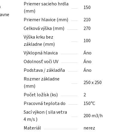
Priemer sacieho hrdla
a
150
(mm)
lavne
Priemer hlavice (mm)
210
Celková výška (mm)
270
Výška krku bez
100
základne (mm)
Výklopná hlavica
Áno
Odolnosť voči UV
Áno
Podstava / základňa
Áno
Rozmer základne
250 x 250
(mm)
Počet ložísk (ks)
2
Pracovná teplota do
150ºC
Sací výkon ( sila vetra
200 m3/h
4 m/s )
Materiál
nerez