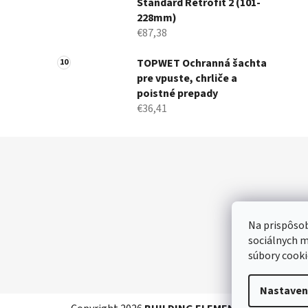
Standard Retrofit 2 (101-
228mm)
€87,38
TOPWET Ochranná šachta
pre vpuste, chrliče a
poistné prepady
€36,41
Z
á
p
ä
Na prispôsob
t
sociálnych m
i
súbory cooki
e
Nastaven