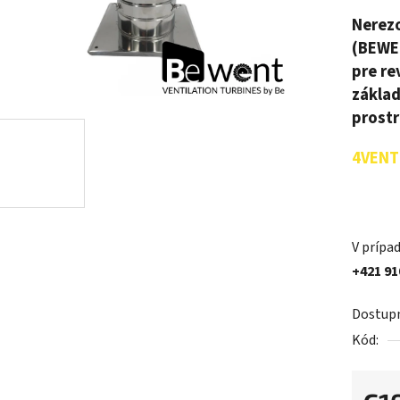
Nerezo
(BEWEN
pre re
základ
prostr
4VENT 
V prípad
+421 91
Dostup
Kód: