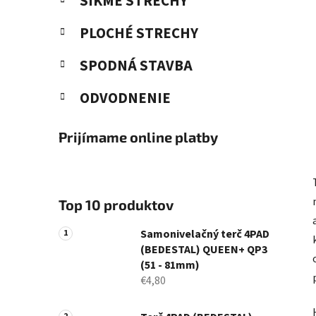
ŠIKMÉ STRECHY
PLOCHÉ STRECHY
SPODNÁ STAVBA
ODVODNENIE
Prijímame online platby
Top 10 produktov
Samonivelačný terč 4PAD
(BEDESTAL) QUEEN+ QP3
(51 - 81mm)
€4,80