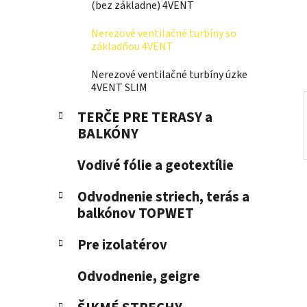
e
(bez základne) 4VENT
n
e
Nerezové ventilačné turbíny so
l
základňou 4VENT
Nerezové ventilačné turbíny úzke
4VENT SLIM
TERČE PRE TERASY a
BALKÓNY
Vodivé fólie a geotextílie
Odvodnenie striech, terás a
balkónov TOPWET
Pre izolatérov
Odvodnenie, geigre