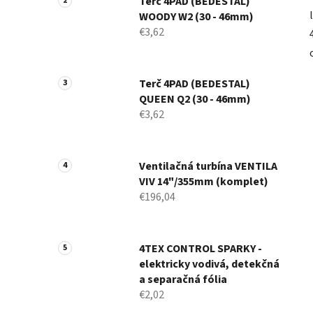
Terč 4PAD (BEDESTAL)
WOODY W2 (30 - 46mm)
€3,62
Terč 4PAD (BEDESTAL)
QUEEN Q2 (30 - 46mm)
€3,62
Ventilačná turbína VENTILA
VIV 14"/355mm (komplet)
€196,04
4TEX CONTROL SPARKY -
elektricky vodivá, detekčná
a separačná fólia
€2,02