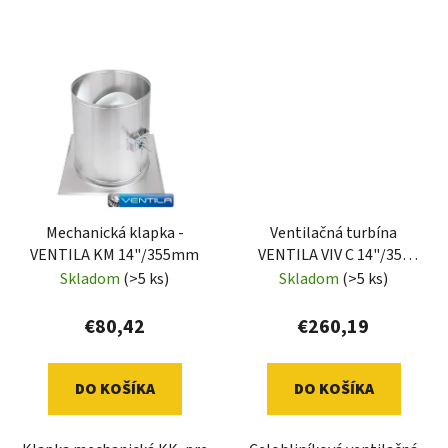
Mechanická klapka -
Ventilačná turbína
VENTILA KM 14"/355mm
VENTILA VIV C 14"/355
mm lakovaná (komplet)
Skladom
(>5 ks)
Skladom
(>5 ks)
€80,42
€260,19
DO KOŠÍKA
DO KOŠÍKA