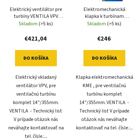
Elektrický ventilátor pre
Elektromechanická
turbíny VENTILA VPV
klapka k turbínam
14"/355
VENTILA KME
Skladom
(>5 ks)
Skladom
(>5 ks)
14"/355mm
€421,04
€246
DO KOŠÍKA
DO KOŠÍKA
Elektrický vkladaný
Klapka elektromechanická
ventilátor VPV, pre
KME , pre ventilačnú
ventilačnú turbínu
turbínu komplet
komplet 14"/355mm.
14"/355mm. VENTILA -
VENTILA - Technický list
Technický list V prípade
V prípade otázok nás
otázok nás neváhajte
neváhajte kontaktovať na
kontaktovať na tel. čísle.:...
tel. čísle.:...