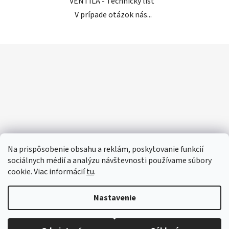
VENTILA - Technický list
V prípade otázok nás...
Z
á
p
ä
t
i
e
Na prispôsobenie obsahu a reklám, poskytovanie funkcií
sociálnych médií a analýzu návštevnosti používame súbory
cookie. Viac informácií
tu
.
Nastavenie
Vytvoril Shoptet