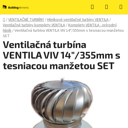
Prejsť
Hľadať
NÁKUP
na
KOŠÍK
obsah
Domov
/
VENTILAČNÉ TURBÍNY
/
Hliníkové ventilačné turbíny VENTILA
/
Ventilačné turbíny komplety VENTILA
/
Komplety VENTILA - prírodný
hliník
/
Ventilačná turbína VENTILA VIV 14"/355mm s tesniacou manžetou
SET
Ventilačná turbína
VENTILA VIV 14"/355mm s
tesniacou manžetou SET