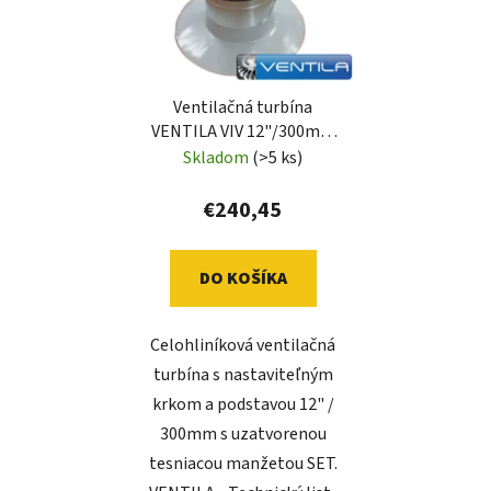
Ventilačná turbína
VENTILA VIV 12"/300mm
s tesniacou manžetou
Skladom
(>5 ks)
SET
€240,45
DO KOŠÍKA
Celohliníková ventilačná
turbína s nastaviteľným
krkom a podstavou 12" /
300mm s uzatvorenou
tesniacou manžetou SET.