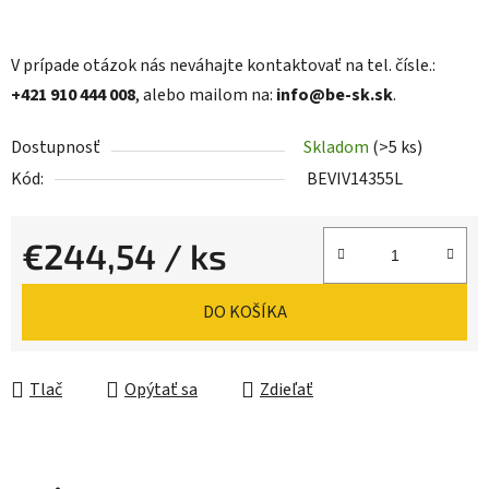
V prípade otázok nás neváhajte kontaktovať na tel. čísle.:
+421 910 444 008
, alebo mailom na:
info@be-sk.sk
.
Dostupnosť
Skladom
(>5 ks)
Kód:
BEVIV14355L
€244,54
/ ks
Jednotková cena:
DO KOŠÍKA
Tlač
Opýtať sa
Zdieľať