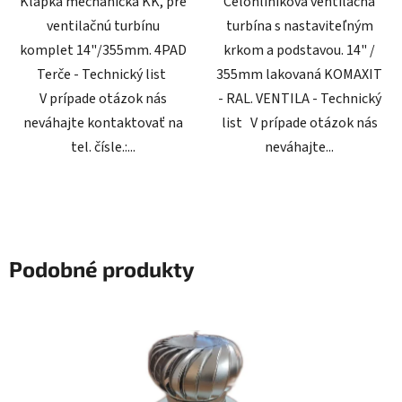
Klapka mechanická KK, pre
Celohliníková ventilačná
ventilačnú turbínu
turbína s nastaviteľným
komplet 14"/355mm. 4PAD
krkom a podstavou. 14" /
Terče - Technický list
355mm lakovaná KOMAXIT
V prípade otázok nás
- RAL. VENTILA - Technický
neváhajte kontaktovať na
list V prípade otázok nás
tel. čísle.:...
neváhajte...
Podobné produkty