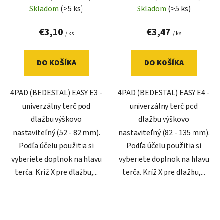
Skladom
(>5 ks)
Skladom
(>5 ks)
€3,10
€3,47
/ ks
/ ks
DO KOŠÍKA
DO KOŠÍKA
4PAD (BEDESTAL) EASY E3 -
4PAD (BEDESTAL) EASY E4 -
univerzálny terč pod
univerzálny terč pod
dlažbu výškovo
dlažbu výškovo
nastaviteľný (52 - 82 mm).
nastaviteľný (82 - 135 mm).
Podľa účelu použitia si
Podľa účelu použitia si
vyberiete doplnok na hlavu
vyberiete doplnok na hlavu
terča. Kríž X pre dlažbu,...
terča. Kríž X pre dlažbu,...