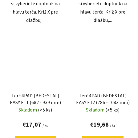
si vyberiete doplnok na
si vyberiete doplnok na
hlavu terča. Kríž X pre
hlavu terča. Kríž X pre
dlažbu,...
dlažbu,...
Terč 4PAD (BEDESTAL)
Terč 4PAD (BEDESTAL)
EASY E11 (682 - 939 mm)
EASY E12 (786 - 1083 mm)
Skladom
(>5 ks)
Skladom
(>5 ks)
€17,07
€19,68
/ ks
/ ks