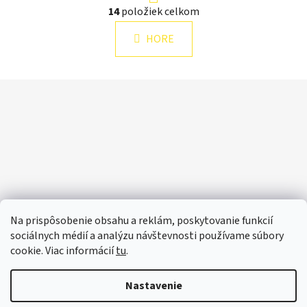
O
14
položiek celkom
á
v
n
l
k
HORE
á
o
d
v
a
a
Z
n
c
á
i
i
e
p
e
p
ä
r
t
v
i
k
e
y
v
Na prispôsobenie obsahu a reklám, poskytovanie funkcií
ý
sociálnych médií a analýzu návštevnosti používame súbory
p
cookie. Viac informácií
tu
.
i
s
Nastavenie
u