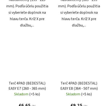
mm). Podľa účelu použitia
mm). Podľa účelu použitia
si vyberiete doplnok na
si vyberiete doplnok na
hlavu terča. Kríž X pre
hlavu terča. Kríž X pre
dlažbu,...
dlažbu,...
Terč 4PAD (BEDESTAL)
Terč 4PAD (BEDESTAL)
EASY E7 (260 - 365 mm)
EASY E8 (364 - 507 mm)
Skladom
(>5 ks)
Skladom
(>5 ks)
€6,65
€9,25