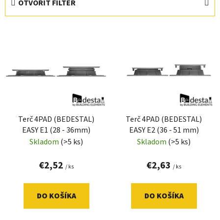
OTVORIŤ FILTER
n
i
V
e
ý
p
p
r
i
o
s
d
p
u
r
k
Terč 4PAD (BEDESTAL)
Terč 4PAD (BEDESTAL)
o
t
EASY E1 (28 - 36mm)
EASY E2 (36 - 51 mm)
d
o
Skladom
(>5 ks)
Skladom
(>5 ks)
u
v
k
€2,52
€2,63
/ ks
/ ks
t
o
DO KOŠÍKA
DO KOŠÍKA
v