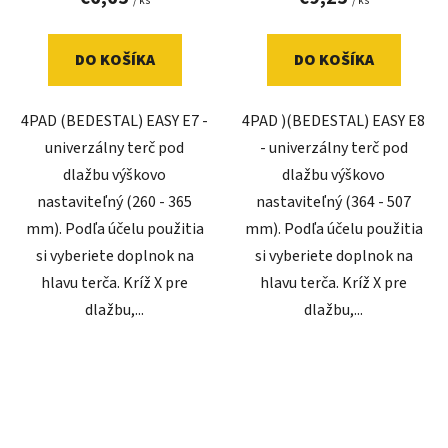
/ ks
/ ks
DO KOŠÍKA
DO KOŠÍKA
4PAD (BEDESTAL) EASY E7 -
4PAD )(BEDESTAL) EASY E8
univerzálny terč pod
- univerzálny terč pod
dlažbu výškovo
dlažbu výškovo
nastaviteľný (260 - 365
nastaviteľný (364 - 507
mm). Podľa účelu použitia
mm). Podľa účelu použitia
si vyberiete doplnok na
si vyberiete doplnok na
hlavu terča. Kríž X pre
hlavu terča. Kríž X pre
dlažbu,...
dlažbu,...