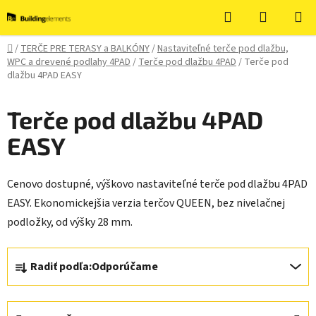
Prejsť
Hľadať
NÁKUP
na
KOŠÍK
obsah
Domov
/
TERČE PRE TERASY a BALKÓNY
/
Nastaviteľné terče pod dlažbu,
WPC a drevené podlahy 4PAD
/
Terče pod dlažbu 4PAD
/
Terče pod
dlažbu 4PAD EASY
Terče pod dlažbu 4PAD
EASY
Cenovo dostupné, výškovo nastaviteľné terče pod dlažbu 4PAD
EASY. Ekonomickejšia verzia terčov QUEEN, bez nivelačnej
podložky, od výšky 28 mm.
R
Radiť podľa:
Odporúčame
a
d
e