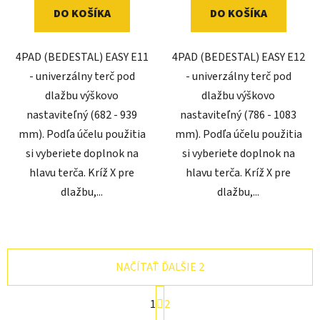
DO KOŠÍKA
DO KOŠÍKA
4PAD (BEDESTAL) EASY E11
4PAD (BEDESTAL) EASY E12
- univerzálny terč pod
- univerzálny terč pod
dlažbu výškovo
dlažbu výškovo
nastaviteľný (682 - 939
nastaviteľný (786 - 1083
mm). Podľa účelu použitia
mm). Podľa účelu použitia
si vyberiete doplnok na
si vyberiete doplnok na
hlavu terča. Kríž X pre
hlavu terča. Kríž X pre
dlažbu,...
dlažbu,...
NAČÍTAŤ ĎALŠIE 2
S
1
2
t
r