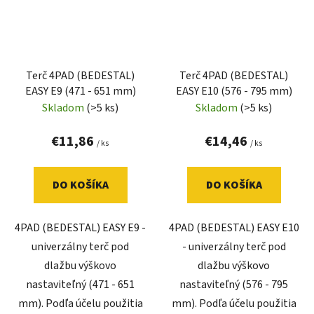
Terč 4PAD (BEDESTAL)
Terč 4PAD (BEDESTAL)
EASY E9 (471 - 651 mm)
EASY E10 (576 - 795 mm)
Skladom
(>5 ks)
Skladom
(>5 ks)
€11,86
€14,46
/ ks
/ ks
DO KOŠÍKA
DO KOŠÍKA
4PAD (BEDESTAL) EASY E9 -
4PAD (BEDESTAL) EASY E10
univerzálny terč pod
- univerzálny terč pod
dlažbu výškovo
dlažbu výškovo
nastaviteľný (471 - 651
nastaviteľný (576 - 795
mm). Podľa účelu použitia
mm). Podľa účelu použitia