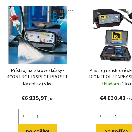
V
Kód:
0113510060
Kód:
ý
p
i
s
p
r
o
d
Prístroj na iskrové skúšky -
Prístroj na iskrové sk
u
4CONTROL INSPECT PRO SET
4CONTROL SPARKY SE
k
Na dotaz
(5 ks)
Skladom
(1 ks)
t
o
€6 935,97
€4 030,40
/ ks
/ ks
v
DO KOŠÍKA
DO KOŠÍKA