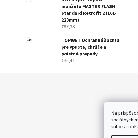
manžeta MASTER FLASH
Standard Retrofit 2 (101-
228mm)
€87,38
TOPWET Ochranná šachta
pre vpuste, chrliče a
poistné prepady
€36,41
Z
á
p
ä
Na prispôsob
t
sociálnych m
i
súbory cooki
e