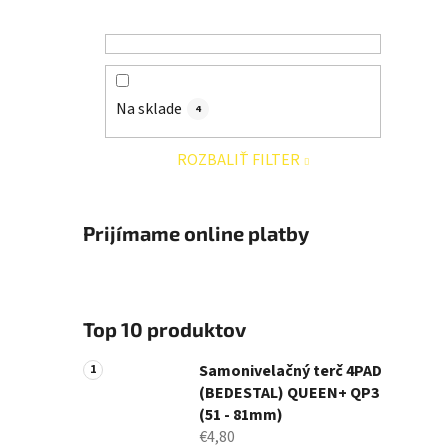
Na sklade
4
ROZBALIŤ FILTER
Prijímame online platby
Top 10 produktov
Samonivelačný terč 4PAD
(BEDESTAL) QUEEN+ QP3
(51 - 81mm)
€4,80