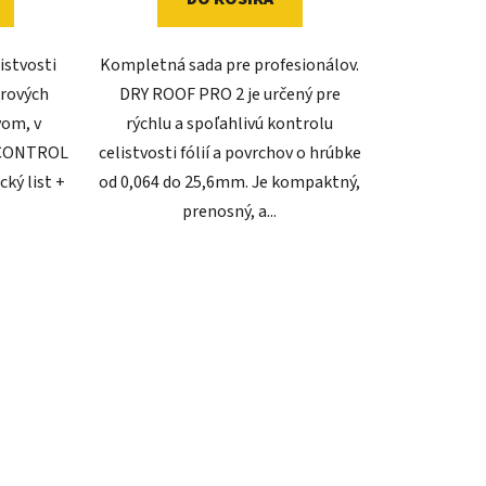
istvosti
Kompletná sada pre profesionálov.
rových
DRY ROOF PRO 2 je určený pre
vom, v
rýchlu a spoľahlivú kontrolu
4CONTROL
celistvosti fólií a povrchov o hrúbke
ký list +
od 0,064 do 25,6mm. Je kompaktný,
prenosný, a...