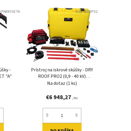
e
SPARKYSETA
Kód:
BDRP02
n
i
e
p
r
o
d
u
úšky -
Prístroj na iskrové skúšky - DRY
k
T "A"
ROOF PRO2 (0,9 - 40 kV)
t
BUCKLEYS
Na dotaz
(1 ks)
o
v
€6 948,27
/ ks
DO KOŠÍKA