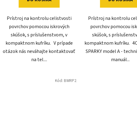
Prístroj na kontrolu celistvosti
Prístroj na kontrolu cel
povrchov pomocou iskrových
povrchov pomocou isk
skúšok, s príslušenstvom, v
skúšok, s príslušenst
kompaktnom kufríku. V prípade
kompaktnom kufríku. 
otázok nás neváhajte kontaktovať
SPARKY model A - technic
na tel....
manuál...
Kód:
BWRP2