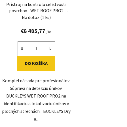
Prístroj na kontrolu celistvosti
povrchov - WET ROOF PRO2
BUCKLEYS
Na dotaz
(1 ks)
€8 485,77
/ ks
DO KOŠÍKA
Kompletná sada pre profesionálov.
Súprava na detekciu únikov
BUCKLEYS WET ROOF PRO2 na
identifikáciu a lokalizáciu únikov v
plochých strechách. BUCKLEYS Dry
a...