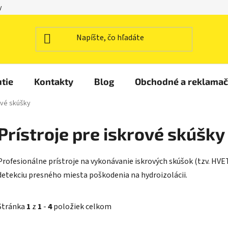
y
tie
Kontakty
Blog
Obchodné a reklama
ové skúšky
Prístroje pre iskrové skúšky
Profesionálne prístroje na vykonávanie iskrových skúšok (tzv. HVET
detekciu presného miesta poškodenia na hydroizolácii.
Stránka
1
z
1
-
4
položiek celkom