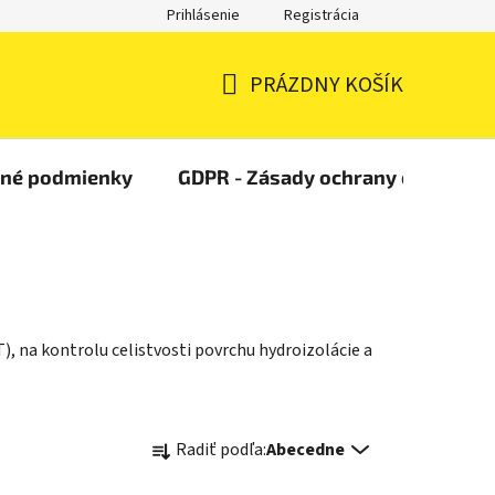
Prihlásenie
Registrácia
PRÁZDNY KOŠÍK
NÁKUPNÝ
KOŠÍK
čné podmienky
GDPR - Zásady ochrany osobných
), na kontrolu celistvosti povrchu hydroizolácie a
R
Radiť podľa:
Abecedne
a
d