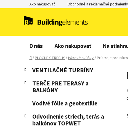
Prejsť
Ako nakupovať
Obchodné a reklamačné podmienk
na
obsah
O nás
Ako nakupovať
Na stiahnu
Domov
/
PLOCHÉ STRECHY
/
Iskrové skúšky
/
Prístroje pre iskr
B
K
Preskočiť
VENTILAČNÉ TURBÍNY
a
kategórie
o
t
č
TERČE PRE TERASY a
e
n
BALKÓNY
g
ý
ó
Vodivé fólie a geotextílie
p
r
i
a
Odvodnenie striech, terás a
e
n
balkónov TOPWET
e