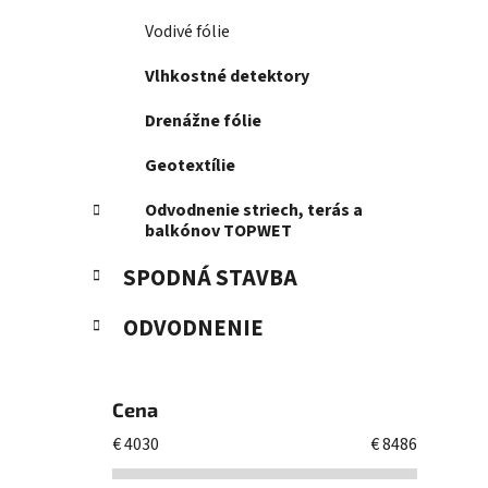
Vodivé fólie
Vlhkostné detektory
Drenážne fólie
Geotextílie
Odvodnenie striech, terás a
balkónov TOPWET
SPODNÁ STAVBA
ODVODNENIE
Cena
€
4030
€
8486