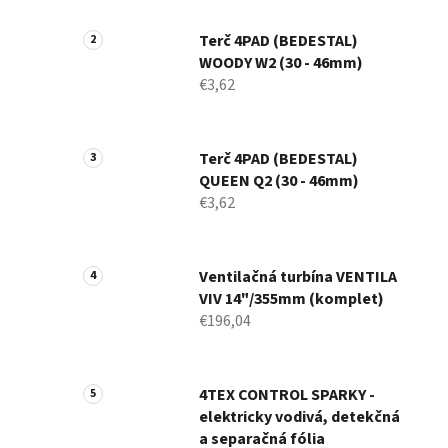
Terč 4PAD (BEDESTAL)
WOODY W2 (30 - 46mm)
€3,62
Terč 4PAD (BEDESTAL)
QUEEN Q2 (30 - 46mm)
€3,62
Ventilačná turbína VENTILA
VIV 14"/355mm (komplet)
€196,04
4TEX CONTROL SPARKY -
elektricky vodivá, detekčná
a separačná fólia