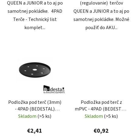
QUEEN a JUNIOR a to aj po
(regulovanie) terčov
samotnej pokládke. 4PAD
QUEEN a JUNIOR a to aj po
Terče - Technický list
samotnej pokládke. Možné
komplet...
použiť do AKU...
Podložka pod terč (3mm)
Podložka pod terč z
- 4PAD (BEDESTAL)
mPVC - 4PAD (BEDESTAL)
SKUDO
GOGO
Skladom
(>5 ks)
Skladom
(>5 ks)
€2,41
€0,92