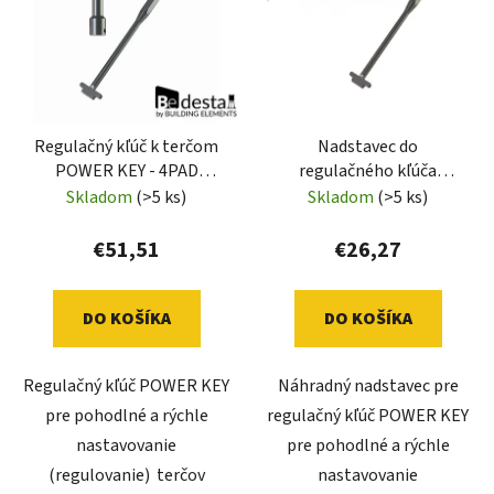
Regulačný kľúč k terčom
Nadstavec do
POWER KEY - 4PAD
regulačného kľúča
(BEDESTAL) PK
POWER KEY - 4PAD
Skladom
(>5 ks)
Skladom
(>5 ks)
(BEDESTAL) PKN
€51,51
€26,27
DO KOŠÍKA
DO KOŠÍKA
Regulačný kľúč POWER KEY
Náhradný nadstavec pre
pre pohodlné a rýchle
regulačný kľúč POWER KEY
nastavovanie
pre pohodlné a rýchle
(regulovanie) terčov
nastavovanie