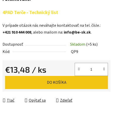
4PAD Terče - Technický list
V prípade otázok nás neváhajte kontaktovať na tel. čísle.:
+421 910 444 008
, alebo mailom na:
info@be-sk.sk
.
Dostupnosť
Skladom
(>5 ks)
Kód:
QP9
€13,48
/ ks
Jednotková cena:
DO KOŠÍKA
Tlač
Opýtať sa
Zdieľať