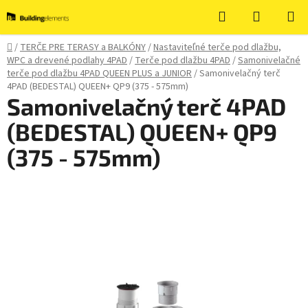
Prejsť
Hľadať
NÁKUP
na
KOŠÍK
obsah
Domov
/
TERČE PRE TERASY a BALKÓNY
/
Nastaviteľné terče pod dlažbu,
WPC a drevené podlahy 4PAD
/
Terče pod dlažbu 4PAD
/
Samonivelačné
terče pod dlažbu 4PAD QUEEN PLUS a JUNIOR
/
Samonivelačný terč
4PAD (BEDESTAL) QUEEN+ QP9 (375 - 575mm)
Samonivelačný terč 4PAD
(BEDESTAL) QUEEN+ QP9
(375 - 575mm)