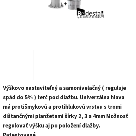
Výškovo nastaviteľný a samonivelačný ( reguluje
spád do 5% ) terč pod dlažbu. Univerzálna hlava
má protišmykovú a protihlukovú vrstvu s tromi
dištančnými planžetami šírky 2, 3 a 4mm Možnosť
regulovať výšku aj po položení dlažby.
Patentované.