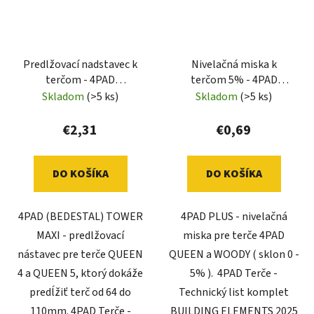
Predlžovací nadstavec k
Nivelačná miska k
terčom - 4PAD
terčom 5% - 4PAD
(BEDESTAL) TOWER
(BEDESTAL) PLUS
Skladom
(>5 ks)
Skladom
(>5 ks)
MAXI (+64 - 110mm)
€2,31
€0,69
DO KOŠÍKA
DO KOŠÍKA
4PAD (BEDESTAL) TOWER
4PAD PLUS - nivelačná
MAXI - predlžovací
miska pre terče 4PAD
nástavec pre terče QUEEN
QUEEN a WOODY ( sklon 0 -
4 a QUEEN 5, ktorý dokáže
5% ). 4PAD Terče -
predĺžiť terč od 64 do
Technický list komplet
110mm. 4PAD Terče -
BUILDING ELEMENTS 2025