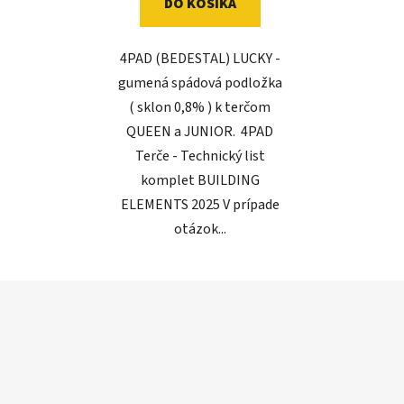
DO KOŠÍKA
4PAD (BEDESTAL) LUCKY -
gumená spádová podložka
( sklon 0,8% ) k terčom
QUEEN a JUNIOR. 4PAD
Terče - Technický list
komplet BUILDING
ELEMENTS 2025 V prípade
otázok...
Z
á
p
ä
t