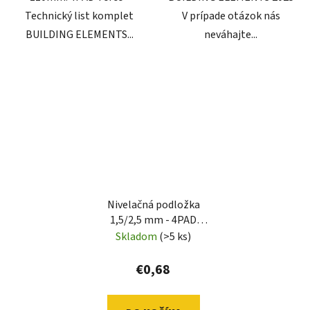
Technický list komplet
V prípade otázok nás
BUILDING ELEMENTS...
neváhajte...
Nivelačná podložka
1,5/2,5 mm - 4PAD
(BEDESTAL) LUCKY
Skladom
(>5 ks)
€0,68