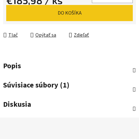
€185,98
/ ks
Jednotková cena:
DO KOŠÍKA
Tlač
Opýtať sa
Zdieľať
Popis
Súvisiace súbory (1)
Diskusia
Z
á
p