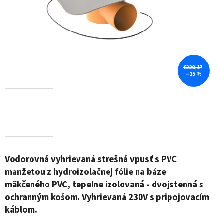
€220,17
–15 %
Vodorovná vyhrievaná strešná vpusť s PVC
manžetou z hydroizolačnej fólie na báze
mäkčeného PVC, tepelne izolovaná - dvojstenná s
ochranným košom. Vyhrievaná 230V s pripojovacím
káblom.