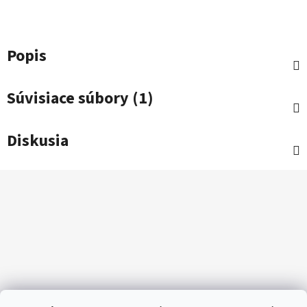
Popis
Súvisiace súbory (1)
Diskusia
Z
á
p
ä
t
i
e