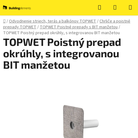
Prejsť
Hľadať
NÁKUP
na
KOŠÍK
obsah
Domov
/
Odvodnenie striech, terás a balkónov TOPWET
/
Chrliče a poistné
prepady TOPWET
/
TOPWET Poistné prepady s BIT manžetou
/
TOPWET Poistný prepad okrúhly, s integrovanou BIT manžetou
TOPWET Poistný prepad
okrúhly, s integrovanou
BIT manžetou