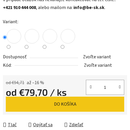
+421 910 444 008
, alebo mailom na:
info@be-sk.sk
.
Variant:
Dostupnosť
Zvoľte variant
Kód:
Zvoľte variant
od €94,71
až –16 %
od
€79,70
/ ks
Jednotková cena:
DO KOŠÍKA
Tlač
Opýtať sa
Zdieľať