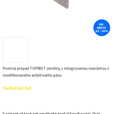
OD
€94,71
AŽ –16 %
Poistný prepad TOPWET okrúhly, s integrovanou manžetou z
modifikovaného asfaltového pásu.
Technický list
V prípade otázok nás neváhajte kontaktovať na tel. čísle.: