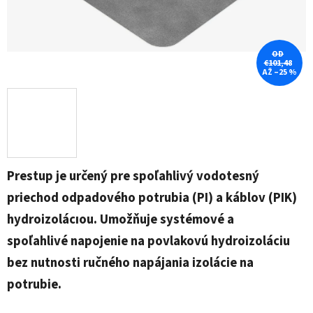
OD
€101,48
AŽ –25 %
Prestup je určený pre spoľahlivý vodotesný
priechod odpadového potrubia (PI) a káblov (PIK)
hydroizolácıou. Umožňuje systémové a
spoľahlivé
napojenie na povlakovú hydroizoláciu
bez nutnosti ručného napájania izolácie na
potrubie.