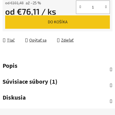
od €101,48
až –25 %
od
€76,11
/ ks
Jednotková cena:
DO KOŠÍKA
Tlač
Opýtať sa
Zdieľať
Popis
Súvisiace súbory (1)
Diskusia
Z