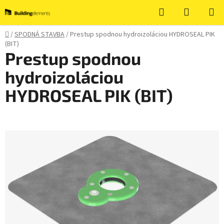
Prejsť
Hľadať
NÁKUP
na
KOŠÍK
obsah
Domov
/
SPODNÁ STAVBA
/
Prestup spodnou hydroizoláciou HYDROSEAL PIK
(BIT)
Prestup spodnou
hydroizoláciou
HYDROSEAL PIK (BIT)