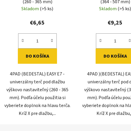
(260 - 365 mm)
(364 - 507 mm)
Skladom
(>5 ks)
Skladom
(>5 ks
€6,65
€9,25
DO KOŠÍKA
DO KOŠÍKA
4PAD (BEDESTAL) EASY E7 -
4PAD )(BEDESTAL) EAS
univerzálny terč pod dlažbu
univerzálny terč pod 
výškovo nastaviteľný (260 - 365
výškovo nastaviteľný (3
mm). Podľa účelu použitia si
mm). Podľa účelu použ
vyberiete doplnok na hlavu terča.
vyberiete doplnok na hla
Kríž X pre dlažbu,...
Kríž X pre dlažbu,.