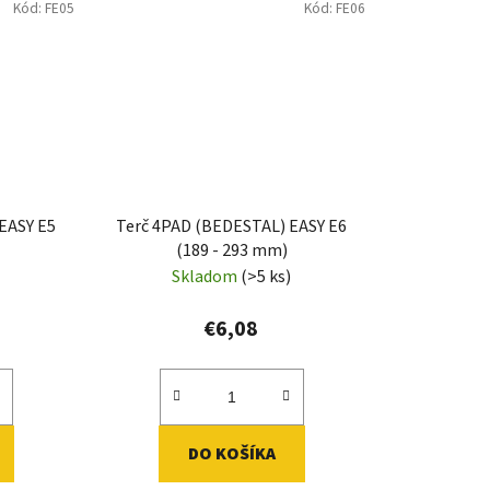
Kód:
FE05
Kód:
FE06
EASY E5
Terč 4PAD (BEDESTAL) EASY E6
(189 - 293 mm)
)
Skladom
(>5 ks)
€6,08
DO KOŠÍKA