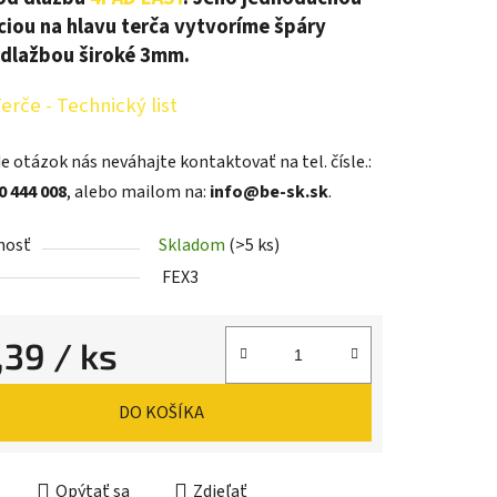
ciou na hlavu terča vytvoríme špáry
dlažbou široké 3mm.
erče - Technický list
e otázok nás neváhajte kontaktovať na tel. čísle.:
0 444 008
, alebo mailom na:
info@be-sk.sk
.
nosť
Skladom
(>5 ks)
FEX3
,39
/ ks
ková cena:
DO KOŠÍKA
Opýtať sa
Zdieľať