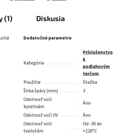
 (1)
Diskusia
duchá
Dodatočné parametre
Príslušenstvo
k
Kategória
podlahovým
terčom
Použitie
Dlažba
Šírka špáry (mm)
3
Odolnosť voči
Áno
kyselinám
Odolnosť voči UV
Áno
Odolnosť voči
Od -30 do
teplotám
+120°C