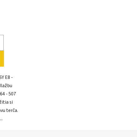
)
Y E8 -
dlažbu
64 - 507
itia si
vu terča.
..