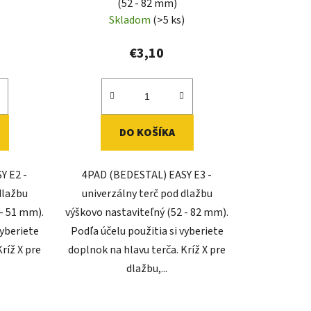
(52 - 82 mm)
)
Skladom
(>5 ks)
€3,10
DO KOŠÍKA
Y E2 -
4PAD (BEDESTAL) EASY E3 -
dlažbu
univerzálny terč pod dlažbu
 - 51 mm).
výškovo nastaviteľný (52 - 82 mm).
vyberiete
Podľa účelu použitia si vyberiete
ríž X pre
doplnok na hlavu terča. Kríž X pre
dlažbu,...