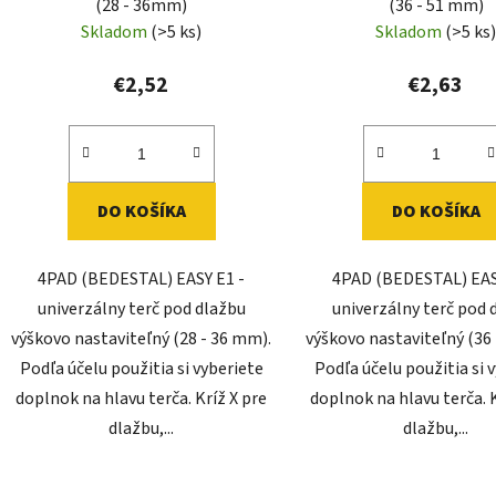
(28 - 36mm)
(36 - 51 mm)
Skladom
(>5 ks)
Skladom
(>5 ks
€2,52
€2,63
DO KOŠÍKA
DO KOŠÍKA
4PAD (BEDESTAL) EASY E1 -
4PAD (BEDESTAL) EAS
univerzálny terč pod dlažbu
univerzálny terč pod 
výškovo nastaviteľný (28 - 36 mm).
výškovo nastaviteľný (36
Podľa účelu použitia si vyberiete
Podľa účelu použitia si 
doplnok na hlavu terča. Kríž X pre
doplnok na hlavu terča. K
dlažbu,...
dlažbu,...