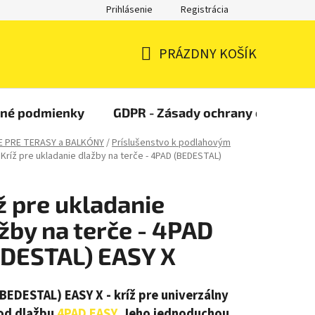
Prihlásenie
Registrácia
PRÁZDNY KOŠÍK
NÁKUPNÝ
KOŠÍK
čné podmienky
GDPR - Zásady ochrany osobných
E PRE TERASY a BALKÓNY
/
Príslušenstvo k podlahovým
Kríž pre ukladanie dlažby na terče - 4PAD (BEDESTAL)
ž pre ukladanie
žby na terče - 4PAD
DESTAL) EASY X
BEDESTAL) EASY X - kríž pre univerzálny
od dlažbu
4PAD EASY
. Jeho jednoduchou