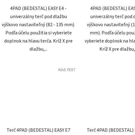
4PAD (BEDESTAL) EASY E4 -
4PAD (BEDESTAL) EAS
univerzálny terč pod dlažbu
univerzálny terč pod 
výškovo nastaviteľný (82 - 135 mm).
výškovo nastaviteľný (1
Podľa účelu použitia si vyberiete
mm). Podľa účelu použ
doplnok na hlavu terča. Kríž X pre
vyberiete doplnok na hla
dlažbu,...
Kríž X pre dlažbu,.
Kód:
FE07
Terč 4PAD (BEDESTAL) EASY E7
Terč 4PAD (BEDESTAL) 