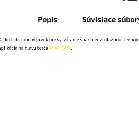
Popis
Súvisiace súbory
X - kríž: dištančný prvok pre vytváranie špár medzi dlažbou. Jedno
aplikácia na hlavu terča
4PAD EASY
.