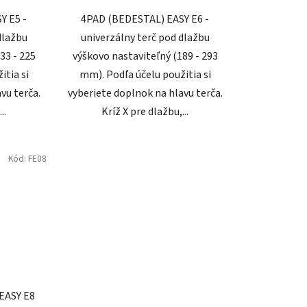
Y E5 -
4PAD (BEDESTAL) EASY E6 -
dlažbu
univerzálny terč pod dlažbu
33 - 225
výškovo nastaviteľný (189 - 293
itia si
mm). Podľa účelu použitia si
vu terča.
vyberiete doplnok na hlavu terča.
..
Kríž X pre dlažbu,...
Kód:
FE08
EASY E8