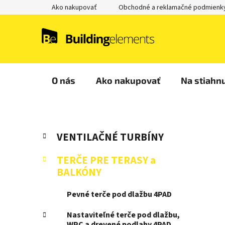
Prejsť
Ako nakupovať
Obchodné a reklamačné podmienk
na
obsah
O nás
Ako nakupovať
Na stiahnu
B
K
Preskočiť
VENTILAČNÉ TURBÍNY
a
kategórie
o
t
č
TERČE PRE TERASY a
e
n
BALKÓNY
g
ý
ó
Pevné terče pod dlažbu 4PAD
p
r
i
a
Nastaviteľné terče pod dlažbu,
e
n
WPC a drevené podlahy 4PAD