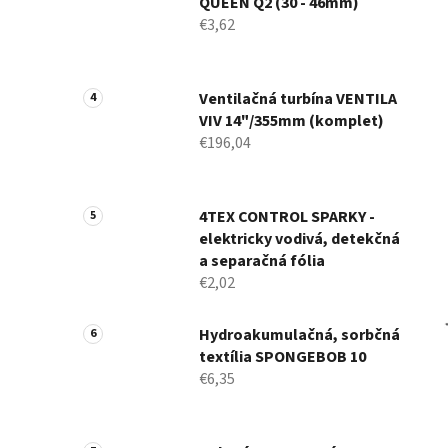
QUEEN Q2 (30 - 46mm)
€3,62
Ventilačná turbína VENTILA
VIV 14"/355mm (komplet)
€196,04
4TEX CONTROL SPARKY -
elektricky vodivá, detekčná
a separačná fólia
€2,02
Hydroakumulačná, sorbčná
textília SPONGEBOB 10
€6,35