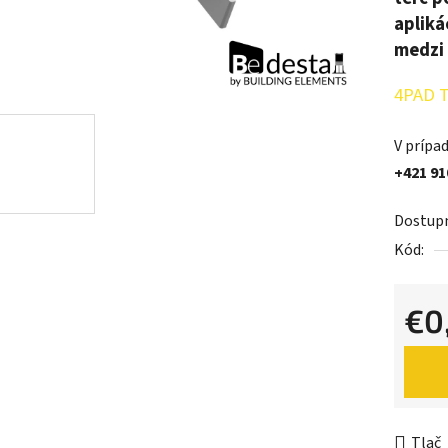
apliká
medzi 
4PAD T
V prípad
+421 91
Dostup
Kód:
€0
Jednot
Tlač