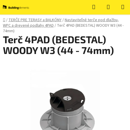
Prejsť
Hľadať
NÁKUP
na
KOŠÍK
obsah
Domov
/
TERČE PRE TERASY a BALKÓNY
/
Nastaviteľné terče pod dlažbu,
WPC a drevené podlahy 4PAD
/
Terč 4PAD (BEDESTAL) WOODY W3 (44 -
74mm)
Terč 4PAD (BEDESTAL)
WOODY W3 (44 - 74mm)