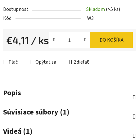
Dostupnosť
Skladom
(>5 ks)
Kód:
W3
€4,11
/ ks
DO KOŠÍKA
Jednotková cena:
Tlač
Opýtať sa
Zdieľať
Popis
Súvisiace súbory (1)
Videá (1)