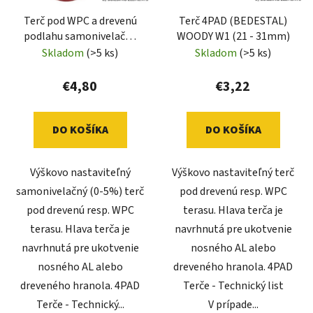
Terč pod WPC a drevenú
Terč 4PAD (BEDESTAL)
podlahu samonivelačný
WOODY W1 (21 - 31mm)
4PAD (BEDESTAL)
Skladom
(>5 ks)
Skladom
(>5 ks)
WOODY WP3 (51 - 58mm)
€4,80
€3,22
DO KOŠÍKA
DO KOŠÍKA
Výškovo nastaviteľný
Výškovo nastaviteľný terč
samonivelačný (0-5%) terč
pod drevenú resp. WPC
pod drevenú resp. WPC
terasu. Hlava terča je
terasu. Hlava terča je
navrhnutá pre ukotvenie
navrhnutá pre ukotvenie
nosného AL alebo
nosného AL alebo
dreveného hranola. 4PAD
dreveného hranola. 4PAD
Terče - Technický list
Terče - Technický...
V prípade...