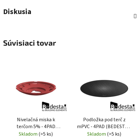
Diskusia
Súvisiaci tovar
Nivelačná miska k
Podložka pod terč z
terčom 5% - 4PAD
mPVC - 4PAD (BEDESTAL)
(BEDESTAL) PLUS
GOGO
Skladom
(>5 ks)
Skladom
(>5 ks)