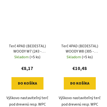
Terč 4PAD (BEDESTAL)
Terč 4PAD (BEDESTAL)
WOODY W7 (243 -
WOODY W8 (305 -
344mm)
454mm)
Skladom
(>5 ks)
Skladom
(>5 ks)
€8,17
€10,48
DO KOŠÍKA
DO KOŠÍKA
Výškovo nastaviteľný terč
Výškovo nastaviteľný terč
pod drevenú resp. WPC
pod drevenú resp. WPC