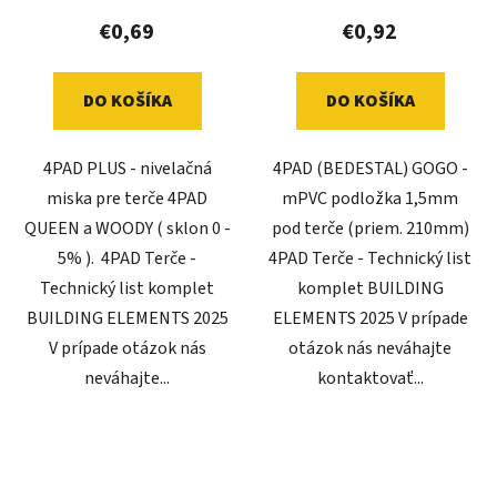
€0,69
€0,92
DO KOŠÍKA
DO KOŠÍKA
4PAD PLUS - nivelačná
4PAD (BEDESTAL) GOGO -
miska pre terče 4PAD
mPVC podložka 1,5mm
QUEEN a WOODY ( sklon 0 -
pod terče (priem. 210mm)
5% ). 4PAD Terče -
4PAD Terče - Technický list
Technický list komplet
komplet BUILDING
BUILDING ELEMENTS 2025
ELEMENTS 2025 V prípade
V prípade otázok nás
otázok nás neváhajte
neváhajte...
kontaktovať...